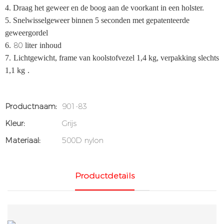
4. Draag het geweer en de boog aan de voorkant in een holster.
5. Snelwisselgeweer binnen 5 seconden met gepatenteerde
geweergordel
80
6.
liter
inhoud
7.
Lichtgewicht, frame van koolstofvezel 1,4 kg, verpakking slechts
1,1 kg
.
Productnaam:
901-83
Kleur:
Grijs
Materiaal:
500D nylon
Productdetails