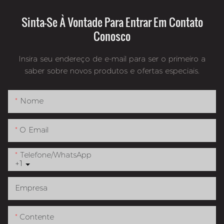
Sinta-Se À Vontade Para Entrar Em Contato
Conosco
Insira seu endereço de e-mail para ser o primeiro a
saber sobre novos produtos e ofertas especiais.
Nome
O Email
Telefone/whatsApp
+1
Empresa
Contente