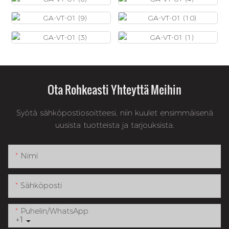
Ota Rohkeasti Yhteyttä Meihin
Syötä sähköpostiosoitteesi, niin kuulet ensimmäisenä
uusista tuotteista ja tarjouksista.
Nimi
Sähköposti
Puhelin/WhatsApp
+1