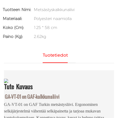
Tuotteen Nimi:
Metsästyskalkkunaliivi
Materiaali:
Polyesteri naamiolla
Koko (cm):
125 * 58 cm
Paino (kg):
2.62kg
Tuotetiedot
Tute
Kuvaus
GA-VT-01 on GAF-kalkkunaliivi
GA-VT-01 on GAF Turkin metsästysliivi. Ergonominen
selkäjärjestelmä vähentää selkäpainetta ja tarjoaa mukavan
kantokokemuksen. Kannettava tyyny, kevyt ja helppo taittaa,