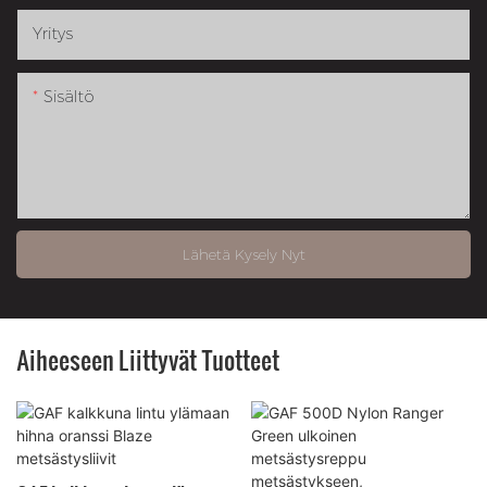
Yritys
Sisältö
Lähetä Kysely Nyt
Aiheeseen Liittyvät Tuotteet