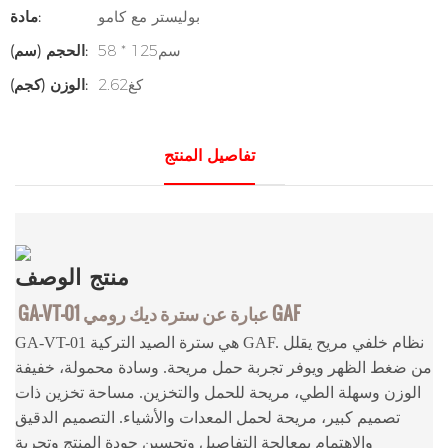
بوليستر مع كامو
مادة:
سم125 * 58
الحجم (سم):
كغ2.62
الوزن (كجم):
تفاصيل المنتج
منتج
الوصف
GA-VT-01 عبارة عن سترة ديك رومي GAF
GA-VT-01 هي سترة الصيد التركية GAF. نظام خلفي مريح يقلل
من ضغط الظهر ويوفر تجربة حمل مريحة. وسادة محمولة، خفيفة
الوزن وسهلة الطي، مريحة للحمل والتخزين. مساحة تخزين ذات
تصميم كبير، مريحة لحمل المعدات والأشياء. التصميم الدقيق
والاهتمام بمعالجة التفاصيل وتحسين جودة المنتج وتجربة