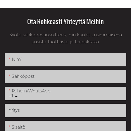
Ota Rohkeasti Yhteyttä Meihin
Syötä sähköpostiosoitteesi, niin kuulet ensimmäisenä
uusista tuotteista ja tarjouksista.
Nimi
Sähköposti
Puhelin/WhatsApp
+1
Yritys
Sisältö