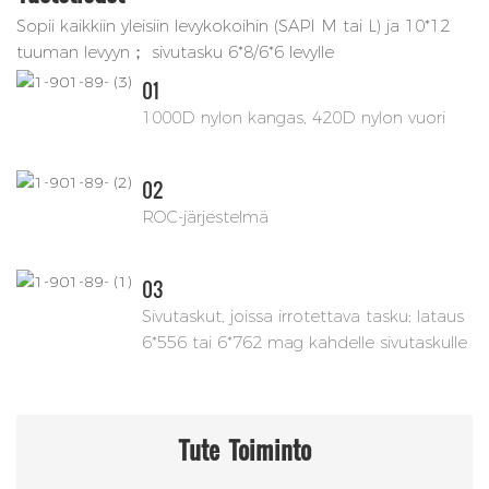
Sopii kaikkiin yleisiin levykokoihin (SAPI M tai L) ja 10*12
tuuman levyyn； sivutasku 6*8/6*6 levylle
01
1000D nylon kangas, 420D nylon vuori
02
ROC-järjestelmä
03
Sivutaskut, joissa irrotettava tasku; lataus
6*556 tai 6*762 mag kahdelle sivutaskulle
Tute
Toiminto