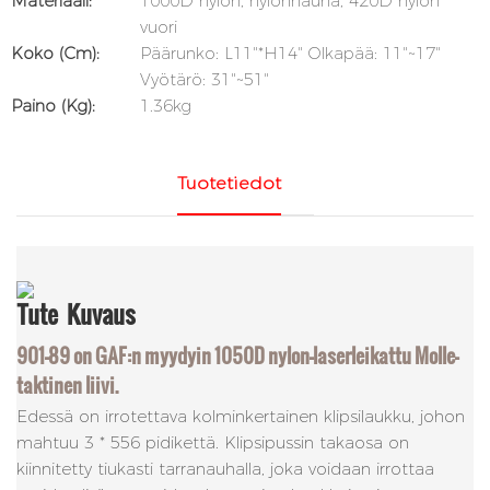
Materiaali:
1000D nylon, nylonnauha, 420D nylon
vuori
Koko (cm):
Päärunko: L11"*H14" Olkapää: 11"~17"
Vyötärö: 31"~51"
Paino (kg):
1.36kg
Tuotetiedot
Tute
Kuvaus
901-89 on GAF:n myydyin 1050D nylon-laserleikattu Molle-
taktinen liivi.
Edessä on irrotettava kolminkertainen klipsilaukku, johon
mahtuu 3 * 556 pidikettä. Klipsipussin takaosa on
kiinnitetty tiukasti tarranauhalla, joka voidaan irrottaa