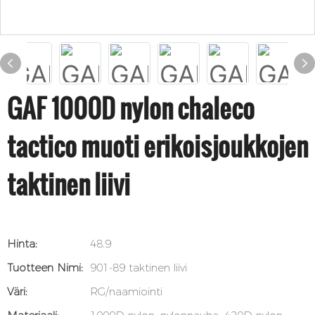
GAF 1000D nylon chaleco
tactico muoti erikoisjoukkojen
taktinen liivi
Hinta:
48.9
Tuotteen Nimi:
901-89 taktinen liivi
Väri:
RG/naamiointi