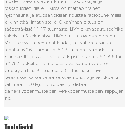
muiden lisävarusteiden, kuten rintakoukkujen ja
roskapussien, tilalle. Liivissä on mattapintainen
nylonnauha, ja etuosa voidaan ripustaa radiopuhelimella
ja kiinnittää liimatiivisteillä. Olkahihnan pituus on
säädettävissä 11-17 tuumasta. Liivin pikavapautuspainike
valmistuu 3 sekunnissa. Liivin etu- ja takaosaan mahtuu
M/L-liitelevyt ja pehmeät laudat, ja sivuliivin taskuun
mahtuu 6 * 6 tuuman tai 6 * 8 tuuman sivulaudat tai
kiinnikkeellä, jossa on kiinteitä klipsiä, mahtuu 6 * 556 tai
6 * 762 leikkeitä. Liivin takaosa voi säätää vyötärön
ympärysmittaa 31 tuumasta 51 tuumaan. Liivin
pelastuskahva voi vetää loukkaantunutta ja vetokoe on
vähintään 160 kg. Liivi voidaan yhdistää
painekalvopehmusteiden, verkkopehmusteiden, reppujen
jne.
Tuotetiedot