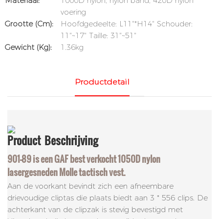
Materiaal:
1000D nylon, nylon band, 420D nylon
voering
Grootte (cm):
Hoofdgedeelte: L11"*H14" Schouder:
11"~17" Taille: 31"~51"
Gewicht (kg):
1.36kg
Productdetail
Product
Beschrijving
901-89 is een GAF best verkocht 1050D nylon
lasergesneden Molle tactisch vest.
Aan de voorkant bevindt zich een afneembare
drievoudige cliptas die plaats biedt aan 3 * 556 clips. De
achterkant van de clipzak is stevig bevestigd met