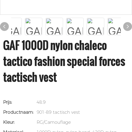
GAF 1000D nylon chaleco
tactico fashion special forces
tactisch vest
Prijs:
48.9
Productnaam:
901-89 tactisch vest
Kleur:
RG/Camouflage