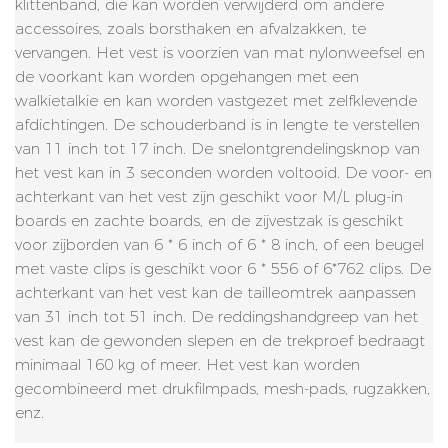
klittenband, die kan worden verwijderd om andere
accessoires, zoals borsthaken en afvalzakken, te
vervangen. Het vest is voorzien van mat nylonweefsel en
de voorkant kan worden opgehangen met een
walkietalkie en kan worden vastgezet met zelfklevende
afdichtingen. De schouderband is in lengte te verstellen
van 11 inch tot 17 inch. De snelontgrendelingsknop van
het vest kan in 3 seconden worden voltooid. De voor- en
achterkant van het vest zijn geschikt voor M/L plug-in
boards en zachte boards, en de zijvestzak is geschikt
voor zijborden van 6 * 6 inch of 6 * 8 inch, of een beugel
met vaste clips is geschikt voor 6 * 556 of 6*762 clips. De
achterkant van het vest kan de tailleomtrek aanpassen
van 31 inch tot 51 inch. De reddingshandgreep van het
vest kan de gewonden slepen en de trekproef bedraagt ​​
minimaal 160 kg of meer. Het vest kan worden
gecombineerd met drukfilmpads, mesh-pads, rugzakken,
enz.