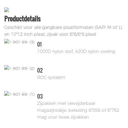
Productdetails
Geschikt voor alle gangbare plaatformaten (SAPI M of L)
en 10*12 inch plaat; zijvak voor 6*8/6*6 plaat
01
1000D nylon stof, 420D nylon voering
02
ROC-systeem
03
Zijzakken met verwijderbaar
magazijnzakje; belasting 6*556 of 6*762
mag voor twee zijvakken