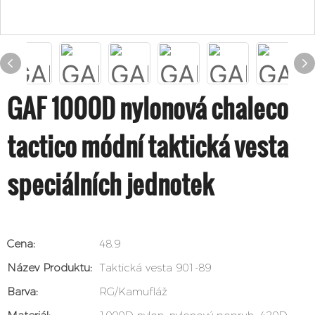
GAF 1000D nylonová chaleco
tactico módní taktická vesta
speciálních jednotek
Cena:
48.9
Název Produktu:
Taktická vesta 901-89
Barva:
RG/Kamufláž