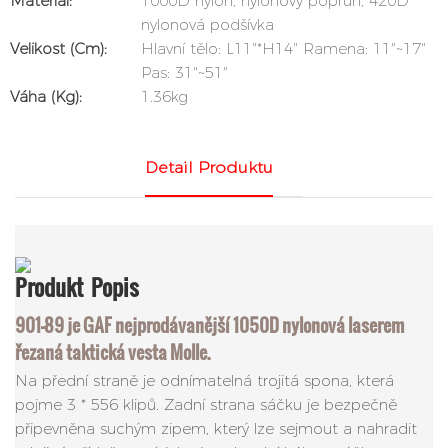
Materiál:
1000D nylon, nylonový popruh, 420D
nylonová podšívka
Velikost (cm):
Hlavní tělo: L11"*H14" Ramena: 11"~17"
Pas: 31"~51"
Váha (kg):
1.36kg
Detail Produktu
Produkt
Popis
901-89 je GAF nejprodávanější 1050D nylonová laserem
řezaná taktická vesta Molle.
Na přední straně je odnímatelná trojitá spona, která
pojme 3 * 556 klipů. Zadní strana sáčku je bezpečně
připevněna suchým zipem, který lze sejmout a nahradit