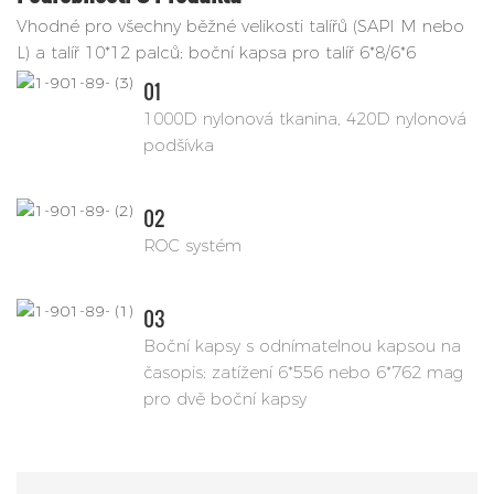
Vhodné pro všechny běžné velikosti talířů (SAPI M nebo
L) a talíř 10*12 palců; boční kapsa pro talíř 6*8/6*6
01
1000D nylonová tkanina, 420D nylonová
podšívka
02
ROC systém
03
Boční kapsy s odnímatelnou kapsou na
časopis; zatížení 6*556 nebo 6*762 mag
pro dvě boční kapsy