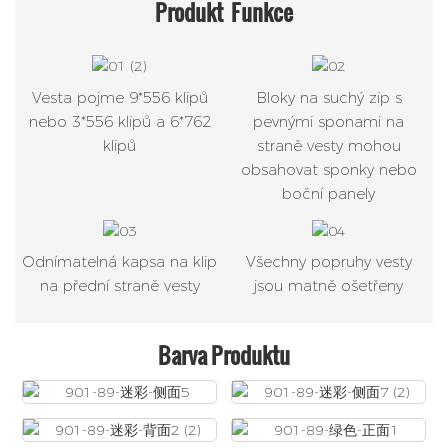
Produkt
Funkce
Vesta pojme 9*556 klipů
Bloky na suchý zip s
nebo 3*556 klipů a 6*762
pevnými sponami na
klipů
straně vesty mohou
obsahovat sponky nebo
boční panely
Odnímatelná kapsa na klip
Všechny popruhy vesty
na přední straně vesty
jsou matně ošetřeny
Barva Produktu