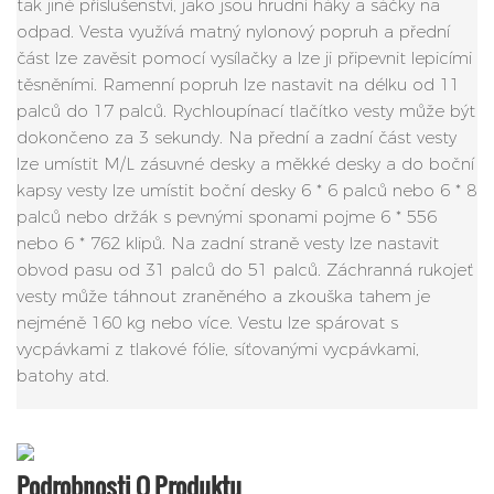
tak jiné příslušenství, jako jsou hrudní háky a sáčky na
odpad. Vesta využívá matný nylonový popruh a přední
část lze zavěsit pomocí vysílačky a lze ji připevnit lepicími
těsněními. Ramenní popruh lze nastavit na délku od 11
palců do 17 palců. Rychloupínací tlačítko vesty může být
dokončeno za 3 sekundy. Na přední a zadní část vesty
lze umístit M/L zásuvné desky a měkké desky a do boční
kapsy vesty lze umístit boční desky 6 * 6 palců nebo 6 * 8
palců nebo držák s pevnými sponami pojme 6 * 556
nebo 6 * 762 klipů. Na zadní straně vesty lze nastavit
obvod pasu od 31 palců do 51 palců. Záchranná rukojeť
vesty může táhnout zraněného a zkouška tahem je
nejméně 160 kg nebo více. Vestu lze spárovat s
vycpávkami z tlakové fólie, síťovanými vycpávkami,
batohy atd.
Podrobnosti O Produktu