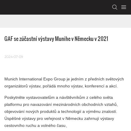
GAF se zúčastní výstavy Munihe v Německu v 2021
2024-07-09
Munich International Expo Group je jedním z předních světových
organizátorů výstav, pořádá mnoho výstav, konferencí a akcí.
Poskytněte vystavovatelům a návštěvníkům z celého světa
platformu pro navazování mezinárodních obchodních vztahů,
objevování nových produktů a technologií a výměnu znalostí.
Úspěšné výstavy pro veřejnost v Německu zahrnují výstavy
cestovního ruchu a volného času、