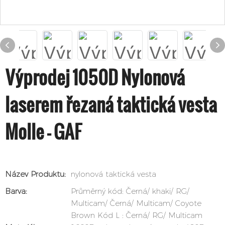
Výprodej 1050D Nylonová
laserem řezaná taktická vesta
Molle - GAF
Název Produktu:
nylonová taktická vesta
Barva:
Průměrný kód: Černá/ khaki/ RG/
Multicam/ Černá/ Multicam/ Coyote
Brown Kód L : Černá/ RG/ Multicam