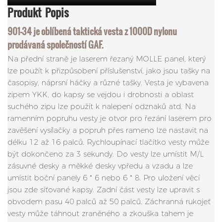
Produkt
Popis
901-34 je oblíbená taktická vesta z 1000D nylonu
prodávaná společností GAF.
Na přední straně je laserem řezaný MOLLE panel, který
lze použít k přizpůsobení příslušenství, jako jsou tašky na
časopisy, náprsní háčky a různé tašky. Vesta je vybavena
zipem YKK, do kapsy se vejdou i drobnosti a oblast
suchého zipu lze použít k nalepení odznaků atd. Na
ramenním popruhu vesty je otvor pro řezání laserem pro
zavěšení vysílačky a popruh přes rameno lze nastavit na
délku 12 až 16 palců. Rychloupínací tlačítko vesty může
být dokončeno za 3 sekundy. Do vesty lze umístit M/L
zásuvné desky a měkké desky vpředu a vzadu a lze
umístit boční panely 6 * 6 nebo 6 * 8. Pro uložení věcí
jsou zde síťované kapsy. Zadní část vesty lze upravit s
obvodem pasu 40 palců až 50 palců. Záchranná rukojeť
vesty může táhnout zraněného a zkouška tahem je