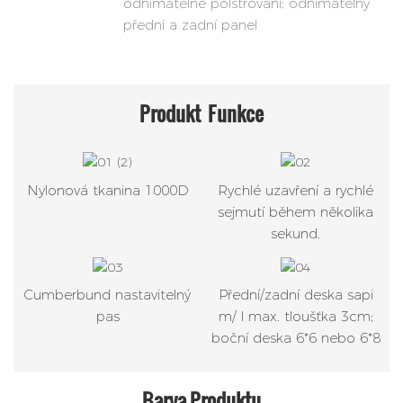
odnímatelné polstrování; odnímatelný
přední a zadní panel
Produkt
Funkce
Nylonová tkanina 1000D
Rychlé uzavření a rychlé
sejmutí během několika
sekund.
Cumberbund nastavitelný
Přední/zadní deska sapi
pas
m/ l max. tloušťka 3cm;
boční deska 6*6 nebo 6*8
Barva Produktu