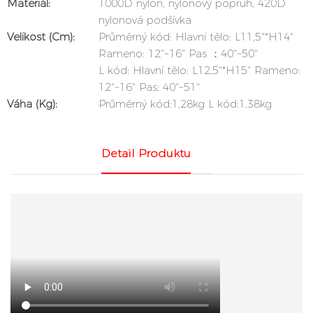
Materiál:
1000D nylon, nylonový popruh, 420D
nylonová podšívka
Velikost (cm):
Průměrný kód: Hlavní tělo: L11,5"*H14"
Rameno: 12"~16" Pas ：40"~50"
L kód: Hlavní tělo: L12,5"*H15" Rameno:
12"~16" Pas: 40"~51"
Váha (kg):
Průměrný kód:1,28kg L kód:1,38kg
Detail Produktu