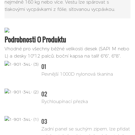
nejméně 160 kg nebo více. Vestu lze spárovat s
tlakovými vycpávkami z fólie, síťovanou vycpávkou.
Podrobnosti O Produktu
Vhodné pro všechny běžné velikosti desek (SAPI M nebo
L) a desky 10*12 palců; boční kapsa na talíř 6*6", 6*8".
01
Pevnější 1000D nylonová tkanina
02
Rychloupínací přezka
03
Zadní panel se suchým zipem, lze přidat