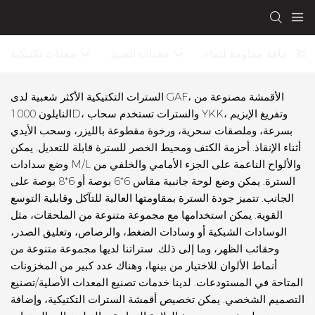
قيبة جافة مقاومة للماء
معدات الصيد
معدات تكتيكية
السترات التكتيكية الأكثر شعبية لدى GAF، الأقمشة مصنوعة من
النايلون 1000D، والسترات تستخدم سحاب YKK، وتفريغ الإبزيم
بسرعة، وملصقات سحرية، ورخوة مقطوعة بالليزر، وسحب الأيدي
أثناء الإنقاذ. أحزمة الكتف ومحيط الخصر للسترة قابلة للتعديل. يمكن
وضع سدادات M/L والألواح الناعمة على الجزء الأمامي والخلفي من
السترة. يمكن وضع لوحة جانبية مقاس 6*6 بوصة أو 6*8 بوصة على
الجانب. تتميز جودة السترة بمقاومتها العالية للتآكل وقابلية التوسع
القوية. يمكن استخدامها مع مجموعة متنوعة من الملحقات، مثل
الوسادات الشبكية أو وسادات الضغط، والرصاص، وتعليق الصدر،
وحقائب الظهر، وما إلى ذلك. ستراتنا لديها مجموعة متنوعة من
أنماط الألوان للاختيار من بينها، وهناك عدد كبير من المخزونات
المتاحة في المستودعات. لدينا خدمات تصنيع المعدات الأصلية/تصنيع
التصميم الشخصي. يمكن تخصيص أقمشة السترات التكتيكية، وإضافة