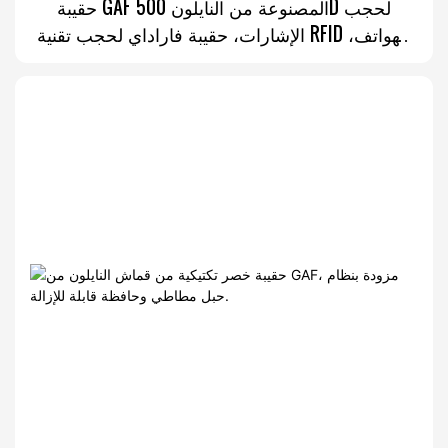
حقيبة GAF المصنوعة من النايلون 500D لحجب
الإشارات، حقيبة فاراداي لحجب تقنية RFID للهواتف،
جيب داخلي وحافظة قابلة للإزالة