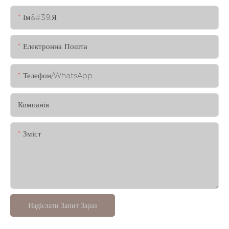
Ім&#39;я
Електронна Пошта
Телефон/WhatsApp
Компанія
Зміст
Надіслати Запит Зараз