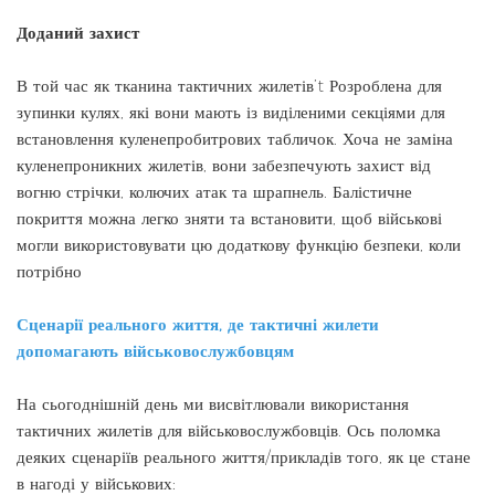
Доданий захист
В той час як тканина тактичних жилетів’t Розроблена для
зупинки кулях, які вони мають із виділеними секціями для
встановлення куленепробитрових табличок. Хоча не заміна
куленепроникних жилетів, вони забезпечують захист від
вогню стрічки, колючих атак та шрапнель. Балістичне
покриття можна легко зняти та встановити, щоб військові
могли використовувати цю додаткову функцію безпеки, коли
потрібно
Сценарії реального життя, де тактичні жилети
допомагають військовослужбовцям
На сьогоднішній день ми висвітлювали використання
тактичних жилетів для військовослужбовців. Ось поломка
деяких сценаріїв реального життя/прикладів того, як це стане
в нагоді у військових: