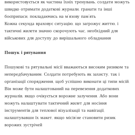
використовується як частина їхніх тренувань, солдати можуть
швидко отримати додаткові журнали, гранати та інші
боєприпаси, покладаючись на м’язову пам’ять
Кожна секунда враховує ситуацію, що загрожує життю, і
тактичні жилети значно скорочують час, необхідний для
військових для доступу до вирішального обладнання
Пошук і рятування
Пошукові та рятувальні місії вважаються високим ризиком та
непередбачуваним. Солдати потребують як захисту, так і
організації спорядження, щоб успішно виконати ці типи місій.
Він може бути налаштований на перевезення додаткових
журналів, якщо очікується ворожне залучення. Або вони
можуть налаштувати тактичний жилет для носіння
інструментів для теплової візуалізації та навігації,
налаштувавши їх макет, якщо місія’не становити ризик
ворожих зустрічей