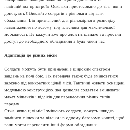
навігаційних пристроїв. Оскільки пристосовано до тіла, вони
доновують’t Вивляйте солдатів з рівноваги від ваги
обладнання. Він призначений для рівномірного розподілу
навантаження по всьому тілу власника для максимальної
мобільності. Не кажучи вже про жилети, швидко та простий
доступ до необхідного обладнання в будь -який час
Адаптація до різних місій
Солдати можуть бути призначені з широким спектром
завдань на полі бою, і їх передача також буде змінюватися
залежно від конкретних цілей місії. Тактичні жилети оснащені
модульною конструкцією, яка дозволяє солдатам змінювати
макет мішечків і відсіків для перенесення різних типів
передач
Отже, якщо цілі місії змінюють солдати, можуть швидко
замінити мішечки та відсіки на одному базовому жилеті, щоб
вони могли переносити інші форми обладнання