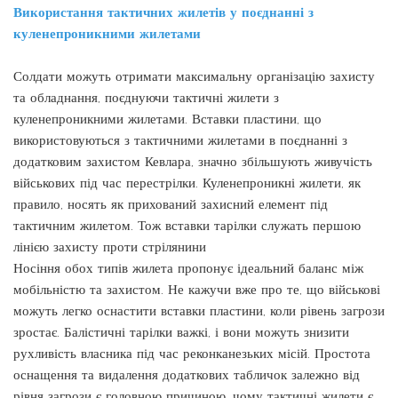
Використання тактичних жилетів у поєднанні з
куленепроникними жилетами
Солдати можуть отримати максимальну організацію захисту
та обладнання, поєднуючи тактичні жилети з
куленепроникними жилетами. Вставки пластини, що
використовуються з тактичними жилетами в поєднанні з
додатковим захистом Кевлара, значно збільшують живучість
військових під час перестрілки. Куленепроникні жилети, як
правило, носять як прихований захисний елемент під
тактичним жилетом. Тож вставки тарілки служать першою
лінією захисту проти стрілянини
Носіння обох типів жилета пропонує ідеальний баланс між
мобільністю та захистом. Не кажучи вже про те, що військові
можуть легко оснастити вставки пластини, коли рівень загрози
зростає. Балістичні тарілки важкі, і вони можуть знизити
рухливість власника під час реконканезьких місій. Простота
оснащення та видалення додаткових табличок залежно від
рівня загрози є головною причиною, чому тактичні жилети є