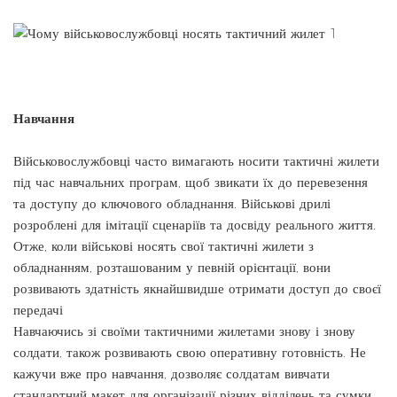
Навчання
Військовослужбовці часто вимагають носити тактичні жилети
під час навчальних програм, щоб звикати їх до перевезення
та доступу до ключового обладнання. Військові дрилі
розроблені для імітації сценаріїв та досвіду реального життя.
Отже, коли військові носять свої тактичні жилети з
обладнанням, розташованим у певній орієнтації, вони
розвивають здатність якнайшвидше отримати доступ до своєї
передачі
Навчаючись зі своїми тактичними жилетами знову і знову
солдати, також розвивають свою оперативну готовність. Не
кажучи вже про навчання, дозволяє солдатам вивчати
стандартний макет для організації різних відділень та сумки