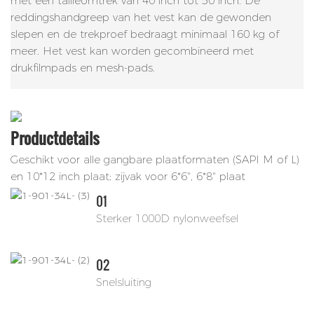
met een tailleomtrek van 40 inch tot 50 inch. De
reddingshandgreep van het vest kan de gewonden
slepen en de trekproef bedraagt ​​minimaal 160 kg of
meer. Het vest kan worden gecombineerd met
drukfilmpads en mesh-pads.
Productdetails
Geschikt voor alle gangbare plaatformaten (SAPI M of L)
en 10*12 inch plaat; zijvak voor 6*6", 6*8" plaat
01
Sterker 1000D nylonweefsel
02
Snelsluiting