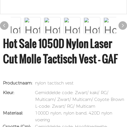
Hot Sale 1050D Nylon Laser
Cut Molle Tactisch Vest - GAF
Productnaam:
nylon tactisch vest
Kleur:
Gemiddelde code: Zwart/ kaki/ RG/
Multicam/ Zwart/ Multicam/ Coyote Brown
L-code: Zwart/ RG/ Multicam
Materiaal:
1000D nylon, nylon band, 420D nylon
voering
Grootte (cm):
Gemiddelde code: Hoofdgedeelte: