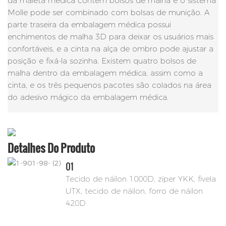
da maleta médica contém bolsos de malha e o sistema
Molle pode ser combinado com bolsas de munição. A
parte traseira da embalagem médica possui
enchimentos de malha 3D para deixar os usuários mais
confortáveis, e a cinta na alça de ombro pode ajustar a
posição e fixá-la sozinha. Existem quatro bolsos de
malha dentro da embalagem médica, assim como a
cinta, e os três pequenos pacotes são colados na área
do adesivo mágico da embalagem médica.
Detalhes Do Produto
01
Tecido de náilon 1000D, zíper YKK, fivela
UTX, tecido de náilon, forro de náilon
420D