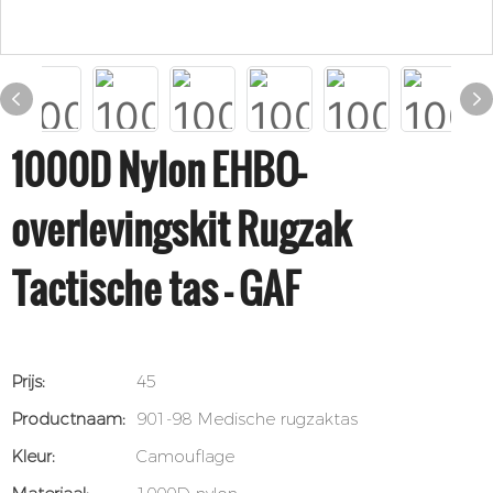
1000D Nylon EHBO-
overlevingskit Rugzak
Tactische tas - GAF
Prijs:
45
Productnaam:
901-98 Medische rugzaktas
Kleur:
Camouflage