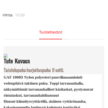
Hinta:
16.56
Tuotetiedot
Tute
Kuvaus
Taistelupuku harjoituspuku II setti.
GAF 1000D Nylon polyesteri puuvillanaamiointi
vedenpitävä taktinen puku. Toppi tarranauhalla,
näkymättömät tarranauhalliset käsitaskut, pystysuorat
rintataskut, tarranauhahihansuut
Housut kiinnitysvyötäröllä, sisäinen vyötärönauha,
kaksoisommeltu lantiovyö kulutusta kestäväksi,