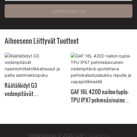
Lähetä Kysely Nyt
Aiheeseen Liittyvät Tuotteet
Räätälöidyt G3
GAF 16L 420D nailon-tupla-
vedenpitävät
TPU IPX7 pehmeäsivuinen
naamiointitaktiikkahousut
vedenpitävä upotettava
ja paita sammakkopuku
perhokalastuslaukku repulla
ja vapapidikkeellä
Tekijänoikeus © 2026 GAF |
Sivukartta