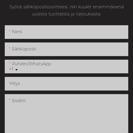
Syötä sähköpostiosoitteesi, niin kuulet ensimmäisenä
uusista tuotteista ja tarjouksista.
Nimi
Sähköposti
Puhelin/WhatsApp
+1
Yritys
Sisältö