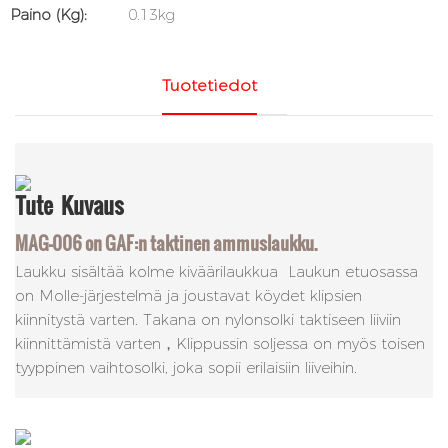
Paino (kg):
0.13kg
Tuotetiedot
Tute
Kuvaus
MAG-006 on GAF:n taktinen ammuslaukku.
Laukku sisältää kolme kiväärilaukkua Laukun etuosassa
on Molle-järjestelmä ja joustavat köydet klipsien
kiinnitystä varten. Takana on nylonsolki taktiseen liiviin
kiinnittämistä varten，Klippussin soljessa on myös toisen
tyyppinen vaihtosolki, joka sopii erilaisiin liiveihin.