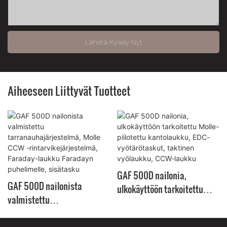
Lähetä Kysely Nyt
Aiheeseen Liittyvät Tuotteet
GAF 500D nailonia,
GAF 500D nailonista
ulkokäyttöön tarkoitettu
valmistettu
Molle-piilotettu kantolaukku,
tarranauhajärjestelmä,
EDC-vyötärötaskut, taktinen
Molle CCW -