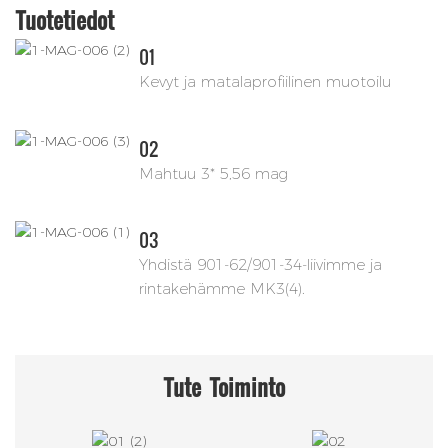
Tuotetiedot
01
Kevyt ja matalaprofiilinen muotoilu
02
Mahtuu 3* 5,56 mag
03
Yhdistä 901-62/901-34-liivimme ja
rintakehämme MK3(4).
Tute
Toiminto