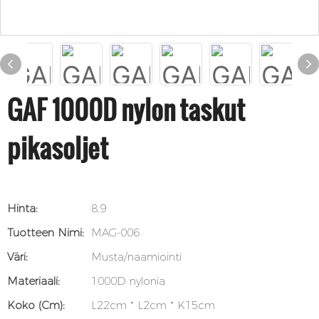
GAF 1000D nylon taskut
pikasoljet
Hinta:
8.9
Tuotteen Nimi:
MAG-006
Väri:
Musta/naamiointi
Materiaali:
1000D nylonia
Koko (cm):
L22cm * L2cm * K15cm