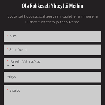
Ota Rohkeasti Yhteyttä Meihin
Syötä sähköpostiosoitteesi, niin kuulet ensimmäisenä
uusista tuotteista ja tarjouksista.
Nimi
Sähköposti
Puhelin/WhatsApp
+1
Yritys
Sisältö