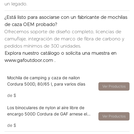
un legado.
¿Está listo para asociarse con un fabricante de mochilas
de caza OEM probado?
Ofrecemos soporte de diseño completo, licencias de
camuflaje, integración de marco de fibra de carbono y
pedidos mínimos de 300 unidades.
Explora nuestro catálogo o solicita una muestra en
www.gafoutdoor.com
.
Mochila de camping y caza de nailon
Cordura 500D, 80/65 l, para varios días
Ver Productos
de
$
Los binoculares de nylon al aire libre de
encargo 500D Cordura de GAF arnese el
Ver Productos
bolso de los binoculares de la caza del
de
$
camuflaje