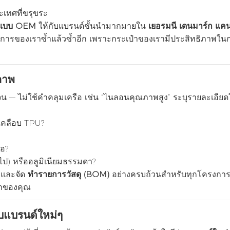
เทศที่ขรุขระ
ตว์แบบ OEM
ให้กับแบรนด์ชั้นนำมากมายใน
เยอรมนี เดนมาร์ก แค
ิการของเราซ้ำแล้วซ้ำอีก เพราะกระเป๋าของเรามีประสิทธิภาพใน
ภาพ
น — ไม่ใช้คำคลุมเครือ เช่น “ไนลอนคุณภาพสูง” ระบุรายละเอียด
 เคลือบ TPU?
้อ?
นไป) หรืออลูมิเนียมธรรมดา?
ง และจัด
ทำรายการวัสดุ (BOM)
อย่างครบถ้วนสำหรับทุกโครงการ เ
๋าของคุณ
ับแบรนด์ใหม่ๆ