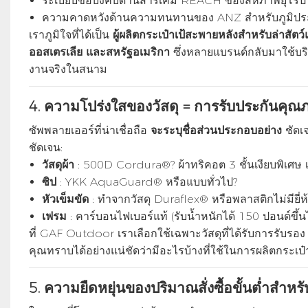
ระเบียบข้อบังคับด้านสารเคมี REACH ของสหภาพยุโรป
ความคาดหวังด้านความทนทานของ ANZ สำหรับภูมิประ
เราภูมิใจที่ได้เป็น
ผู้ผลิตกระเป๋าเป้สะพายหลังสำหรับล่าสั
ออสเตรเลีย และสหรัฐอเมริกา
ซึ่งหลายแบรนด์กลับมาใช้บร
งานจริงในสนาม
4.
ความโปร่งใสของวัสดุ = การรับประกันคุณ
ซัพพลายเออร์ที่น่าเชื่อถือ
จะระบุชื่อส่วนประกอบอย่าง
ชัดเจ
ชัดเจน:
วัสดุผ้า
: 500D Cordura®? ผ้าทริคอต 3 ชั้นเงียบพิเศษ
ซิป
: YKK AquaGuard® หรือแบบทั่วไป?
หัวเข็มขัด
: ทำจากวัสดุ Duraflex® หรือพลาสติกไม่มียี่ห
เฟรม
: คาร์บอนไฟเบอร์แท้ (รับน้ำหนักได้ 150 ปอนด์ขึ้
ที่ GAF Outdoor เราเลือกใช้เฉพาะวัสดุที่ได้รับการรับรอ
คุณทราบได้อย่างแน่ชัดว่ามีอะไรบ้างที่ใช้ในการผลิตกระเป
5.
ความยืดหยุ่นของปริมาณสั่งซื้อขั้นต่ำสำหร