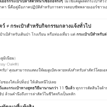
ออร์กระเป๋าเป้ล่าสัตว์ที่น่าเชื่อถือจริงๆ
ไม่ใช่แค่ผู้ผลิตกระเป๋าทั่วไ
าคา นี่คือคู่มือภาคปฏิบัติสำหรับการตรวจสอบซัพพลายเออร์ชาวเอ
ว์ ≠ กระเป๋าสำหรับกิจกรรมกลางแจ้งทั่วไป
เป้สำหรับเดินป่า โรงเรียน หรือท่องเที่ยว แต่
กระเป๋าเป้สำหรับล่า
ลูมิเนียม)
ossy Oak®)
มครับ? คุณสามารถแสดงให้ผมดูเป้สะพายหลังสำหรับล่าสัตว์โดยเฉ
อซองใส่แล็ปท็อป ให้เดินหนีไปเลย
ว์และกระเป๋าทางยุทธวิธีมานานกว่า 11 ปีแล้ว
ทุกการตัดสินใจด้
ล้วนคำนึงถึงการล่าสัตว์ในชีวิตจริงเป็นหลัก
ฒนาที่แท้จริง