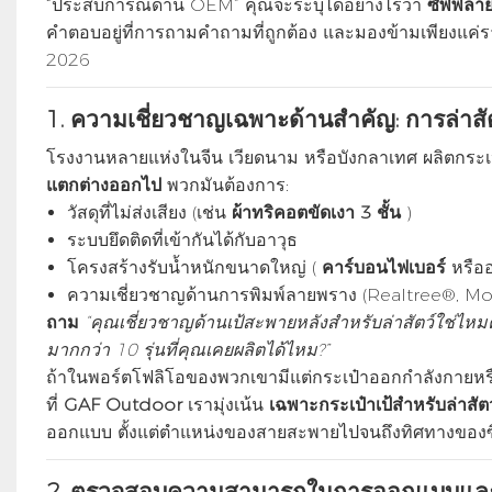
“ประสบการณ์ด้าน OEM” คุณจะระบุได้อย่างไรว่า
ซัพพลายเ
คำตอบอยู่ที่การถามคำถามที่ถูกต้อง และมองข้ามเพียงแค่ร
2026
1.
ความเชี่ยวชาญเฉพาะด้านสำคัญ: การล่าสัต
โรงงานหลายแห่งในจีน เวียดนาม หรือบังกลาเทศ ผลิตกระเป๋า
แตกต่างออกไป
พวกมันต้องการ:
วัสดุที่ไม่ส่งเสียง (เช่น
ผ้าทริคอตขัดเงา 3 ชั้น
)
ระบบยึดติดที่เข้ากันได้กับอาวุธ
โครงสร้างรับน้ำหนักขนาดใหญ่ (
คาร์บอนไฟเบอร์
หรืออ
ความเชี่ยวชาญด้านการพิมพ์ลายพราง (Realtree®, M
ถาม
“คุณเชี่ยวชาญด้านเป้สะพายหลังสำหรับล่าสัตว์ใช่ไห
มากกว่า 10 รุ่นที่คุณเคยผลิตได้ไหม?”
ถ้าในพอร์ตโฟลิโอของพวกเขามีแต่กระเป๋าออกกำลังกายหรื
ที่
GAF Outdoor
เรามุ่งเน้น
เฉพาะกระเป๋าเป้สำหรับล่าสัต
ออกแบบ ตั้งแต่ตำแหน่งของสายสะพายไปจนถึงทิศทางของซิป 
2.
ตรวจสอบความสามารถในการออกแบบและพั