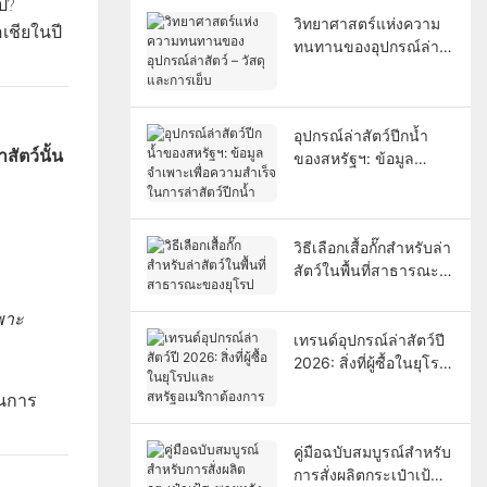
ป?
วิทยาศาสตร์แห่งความ
เชียในปี
ทนทานของอุปกรณ์ล่า
สัตว์ – วัสดุและการเย็บ
อุปกรณ์ล่าสัตว์ปีกน้ำ
สัตว์นั้น
ของสหรัฐฯ: ข้อมูล
จำเพาะเพื่อความสำเร็จ
ในการล่าสัตว์ปีกน้ำ
วิธีเลือกเสื้อกั๊กสำหรับล่า
สัตว์ในพื้นที่สาธารณะ
ของยุโรป
พาะ
เทรนด์อุปกรณ์ล่าสัตว์ปี
2026: สิ่งที่ผู้ซื้อในยุโรป
และสหรัฐอเมริกา
านการ
ต้องการ
คู่มือฉบับสมบูรณ์สำหรับ
การสั่งผลิตกระเป๋าเป้