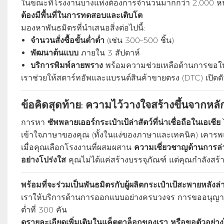
ในขณะที่โรงงานบางแห่งต้องการจำนวนมากกว่า 2,000 หน่วย 
ต้องมีพื้นที่ในการทดสอบและเติบโต
มองหาพันธมิตรที่นำเสนอสิ่งต่อไปนี้:
จำนวนสั่งซื้อขั้นต่ำต่ำ
(เช่น 300–500 ชิ้น)
พัฒนาต้นแบบ
ภายใน 3 สัปดาห์
บริการพิมพ์ลายพราง
พร้อมความช่วยเหลือด้านการขอใ
เราช่วยให้สตาร์ทอัพและแบรนด์สินค้าขายตรง (DTC) เปิดตัวไ
ข้อคิดสุดท้าย: ความไว้วางใจสร้างขึ้นจากห
การหา
ซัพพลายเออร์กระเป๋าเป้ล่าสัตว์ที่น่าเชื่อถือในเอเชีย
เข้าใจภาษาของคุณ (ทั้งในแง่ของภาษาและเทคนิค) เคารพแ
เมื่อคุณเลือกโรงงานที่ผสมผสาน
ความเชี่ยวชาญด้านการล่าส
อย่างโปร่งใส
คุณไม่ได้แค่สร้างบรรจุภัณฑ์ แต่คุณกำลังสร
พร้อมที่จะร่วมเป็นพันธมิตรกับผู้ผลิตกระเป๋าเป้สะพายหลังล่าส
เราให้บริการด้านการออกแบบอย่างครบวงจร การขออนุญาต
ต่ำที่ 300 คัน
ดูรายละเอียดเพิ่มเติมในแค็ตตาล็อกของเรา หรือขอตัวอย่างไ