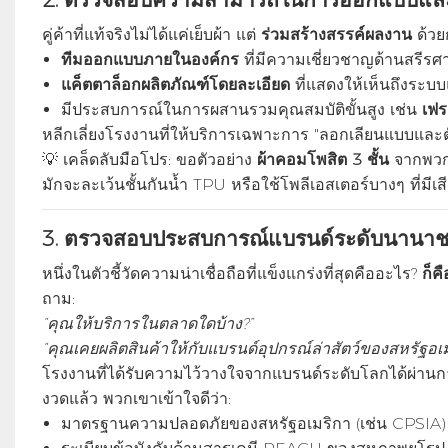
คู่ค้าที่แท้จริงไม่ได้แค่เย็บผ้า แต่
ร่วมสร้างสรรค์ผลงาน
ด้วยก
ทีมออกแบบภายในองค์กร
ที่มีความเชี่ยวชาญด้านสรีรศ
แค็ตตาล็อกผลิตภัณฑ์โดยละเอียด
ที่แสดงให้เห็นถึงระบบ
มีประสบการณ์ในการผสานรวมคุณสมบัติขั้นสูง เช่น
เฟร
หลีกเลี่ยงโรงงานที่ให้บริการเฉพาะการ "ลอกเลียนแบบและตั
💡 เคล็ดลับมือโปร: ขอตัวอย่าง
ผ้าคอมโพสิต 3 ชั้น
จากพวกเ
มักจะละเว้นชั้นกันน้ำ TPU หรือใช้โพลีเอสเตอร์บางๆ ที่มีเส
3.
ตรวจสอบประสบการณ์แบรนด์ระดับนานาช
หนึ่งในตัวชี้วัดความน่าเชื่อถือที่แข็งแกร่งที่สุดคืออะไร?
ก็ค
ถาม:
“คุณให้บริการในตลาดใดบ้าง?”
“คุณเคยผลิตสินค้าให้กับแบรนด์อุปกรณ์ล่าสัตว์ของสหรัฐอเม
โรงงานที่ได้รับความไว้วางใจจากแบรนด์ระดับโลกได้ผ่า
งวดแล้ว พวกเขาเข้าใจดีว่า:
มาตรฐานความปลอดภัยของสหรัฐอเมริกา (เช่น CPSIA)