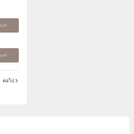
ัณฑ์
ัณฑ์
ต่อไป