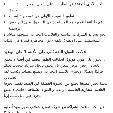
الحد الأدنى المنخفض للطلبات
(على سبيل المثال، 300-500
وحدة)
تطوير النموذج الأولي
في غضون 3 أسابيع
دعم طباعة التمويه
مع المساعدة في الحصول على التراخيص
الرسمية
نحن نساعد الشركات الناشئة والعلامات التجارية الموجهة مباشرة
للمستهلك على الانطلاق بثقة - دون مخاطرة كبيرة في البداية.
خلاصة القول: الثقة تُبنى على الأدلة، لا على الوعود.
إن العثور على
مورد موثوق لحقائب الظهر للصيد في آسيا
لا يتعلق
بإيجاد أرخص عرض سعر، بل يتعلق بإيجاد شريك يتحدث لغتك
(حرفيًا وتقنيًا)، ويحترم علامتك التجارية، ويصنع معدات تكسب ثقة
الصيادين.
عندما تختار مصنعًا يجمع بين
الخبرة العميقة في الصيد
بفضل تجربة
العلامة التجارية العالمية
، ومصادر
المواد الشفافة
، فأنت لا تصنع
مجرد عبوة، بل تبني إرثاً.
هل أنت مستعد للشراكة مع شركة تصنيع حقائب ظهر صيد أصلية
ذات سجل حافل؟