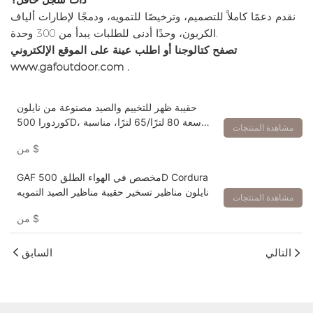
نقدم دعمًا كاملاً للتصميم، وترخيصًا للتمويه، ودمجًا لإطارات ألياف
الكربون، وحدًا أدنى للطلبات يبدأ من 300 وحدة.
تصفح كتالوجنا أو اطلب عينة على
الموقع الإلكتروني
www.gafoutdoor.com
.
حقيبة ظهر للتخييم والصيد مصنوعة من نايلون
كوردورا 500D، سعة 80 لترًا/65 لترًا، مناسبة
مشاهدة المنتجات
للاستخدام لعدة أيام
$
من
GAF مخصص في الهواء الطلق 500D Cordura
نايلون مناظير تسخير حقيبة مناظير الصيد التمويه
مشاهدة المنتجات
$
من
التالي
السابق