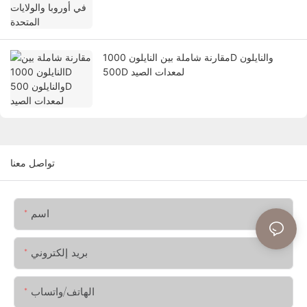
مقارنة شاملة بين النايلون 1000D والنايلون
500D لمعدات الصيد
تواصل معنا
اسم
بريد إلكتروني
الهاتف/واتساب