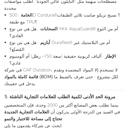
مصطلحات مبهمة مثل "النايلون عالي الجودة". اطلب مواصفات
محددة:
الخامة
: 500D Cordura®؟ نسيج تريكو صامت ثلاثي الطبقات
مع طبقة TPU؟
السحابات
: هل هي من نوع YKK AquaGuard® أم من النوع
العادي؟
أبازيم
: هل هي من نوع Duraflex® أم من البلاستيك غير
المُصنّع؟
الإطار
: ألياف كربونية حقيقية (سعة 150+ رطل) أم ألومنيوم
عادي؟
في شركة GAF Outdoor، لا نستخدم إلا المواد المعتمدة ونقدم
لكل مشروع - حتى تعرف بالضبط ما
قائمة كاملة بالمواد (BOM)
يدخل في حقيبتك.
مرونة الحد الأدنى لكمية الطلب للعلامات التجارية الناشئة
5.
بينما تطلب بعض المصانع أكثر من 2000 وحدة، فإن المتخصصين
في الصيد من الدرجة الأولى يدركون أن
العلامات التجارية الجديدة
.
تحتاج إلى مساحة للاختبار والنمو
ابحث عن شركاء يقدمون ما يلي: