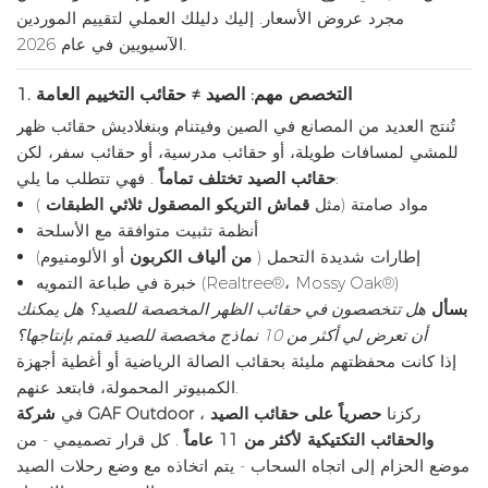
مجرد عروض الأسعار. إليك دليلك العملي لتقييم الموردين
الآسيويين في عام 2026.
التخصص مهم: الصيد ≠ حقائب التخييم العامة
1.
تُنتج العديد من المصانع في الصين وفيتنام وبنغلاديش حقائب ظهر
للمشي لمسافات طويلة، أو حقائب مدرسية، أو حقائب سفر، لكن
. فهي تتطلب ما يلي:
حقائب الصيد تختلف تماماً
مواد صامتة (مثل
قماش التريكو المصقول ثلاثي الطبقات
)
أنظمة تثبيت متوافقة مع الأسلحة
إطارات شديدة التحمل (
من ألياف الكربون
أو الألومنيوم)
خبرة في طباعة التمويه (Realtree®، Mossy Oak®)
بسأل
هل تتخصصون في حقائب الظهر المخصصة للصيد؟ هل يمكنك
أن تعرض لي أكثر من 10 نماذج مخصصة للصيد قمتم بإنتاجها؟
إذا كانت محفظتهم مليئة بحقائب الصالة الرياضية أو أغطية أجهزة
الكمبيوتر المحمولة، فابتعد عنهم.
، ركزنا
حصرياً على حقائب الصيد
شركة GAF Outdoor
في
والحقائب التكتيكية لأكثر من 11 عاماً
. كل قرار تصميمي - من
موضع الحزام إلى اتجاه السحاب - يتم اتخاذه مع وضع رحلات الصيد