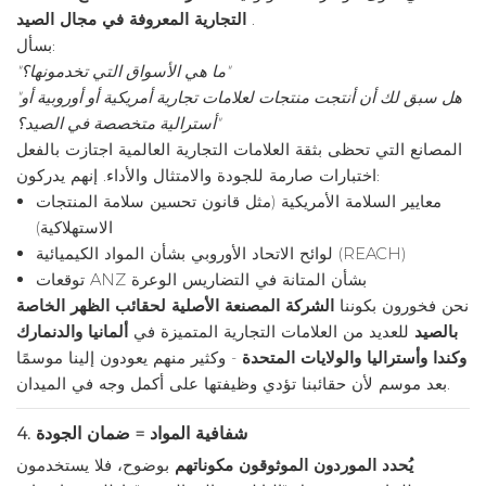
.
التجارية المعروفة في مجال الصيد
بسأل:
"ما هي الأسواق التي تخدمونها؟"
"هل سبق لك أن أنتجت منتجات لعلامات تجارية أمريكية أو أوروبية أو
أسترالية متخصصة في الصيد؟"
المصانع التي تحظى بثقة العلامات التجارية العالمية اجتازت بالفعل
اختبارات صارمة للجودة والامتثال والأداء. إنهم يدركون:
معايير السلامة الأمريكية (مثل قانون تحسين سلامة المنتجات
الاستهلاكية)
لوائح الاتحاد الأوروبي بشأن المواد الكيميائية (REACH)
توقعات ANZ بشأن المتانة في التضاريس الوعرة
نحن فخورون بكوننا
الشركة المصنعة الأصلية لحقائب الظهر الخاصة
بالصيد
للعديد من العلامات التجارية المتميزة في
ألمانيا والدنمارك
وكندا وأستراليا والولايات المتحدة
- وكثير منهم يعودون إلينا موسمًا
بعد موسم لأن حقائبنا تؤدي وظيفتها على أكمل وجه في الميدان.
شفافية المواد = ضمان الجودة
4.
يُحدد الموردون الموثوقون مكوناتهم
بوضوح، فلا يستخدمون