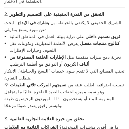
الحقيقية في الاعتبار.
التحقق من القدرة الحقيقية على التصميم والتطوير
2.
الشريك الحقيقي لا يكتفي بالخياطة، بل
يشارك في الإبداع
. ابحث
عن مورد يتمتع بما يلي:
فريق تصميم داخلي
على دراية ببيئة العمل في المناطق النائية
كتالوج منتجات مفصل
يعرض الأنظمة المعيارية، وتكوينات نقل
اللحوم، وخيارات الإطارات
تجربة دمج ميزات متقدمة مثل
الإطارات الخلفية المصنوعة من
ألياف الكربون
أو التوافق مع أنظمة الترطيب
تجنب المصانع التي لا تقدم سوى خدمات "النسخ والخياطة". الابتكار
يتطلب التعاون.
💡 نصيحة احترافية: اطلب عينة من
نسيجهم المركب ثلاثي الطبقات
- وهو سمة مميزة لحقائب الصيد الفاخرة. غالبًا ما يتجاهل
الموردون الرخيصون طبقة TPU المقاومة للماء أو يستخدمون
بوليستر رقيق يصدر صوتًا مزعجًا.
تحقق من خبرة العلامة التجارية العالمية
3.
ما هي أقوى مؤشرات الموثوقية؟
الشراكات القائمة مع العلامات