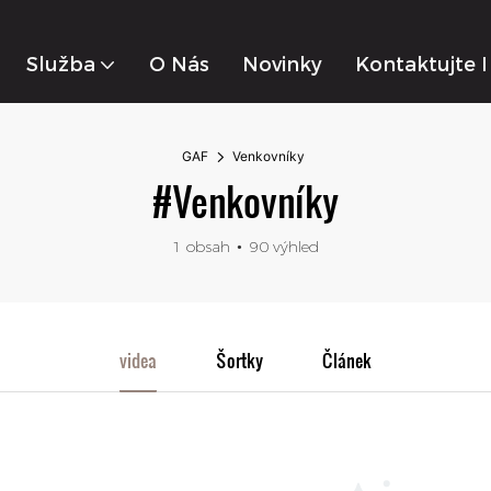
Služba
O Nás
Novinky
Kontaktujte 
GAF
Venkovníky
#Venkovníky
1 obsah
90 výhled
videa
Šortky
Článek