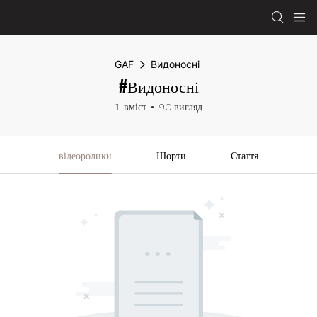
GAF
Видоносні
#Видоносні
1 вміст
90 вигляд
відеоролики
Шорти
Стаття