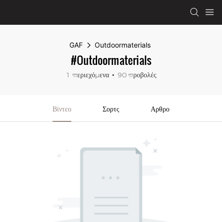
GAF
Outdoormaterials
#Outdoormaterials
1 περιεχόμενα
90 προβολές
Βίντεο
Σορτς
Αρθρο