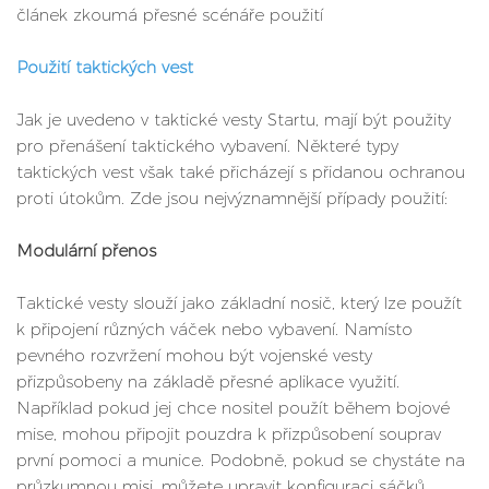
článek zkoumá přesné scénáře použití
Použití taktických vest
Jak je uvedeno v taktické vesty Startu, mají být použity
pro přenášení taktického vybavení. Některé typy
taktických vest však také přicházejí s přidanou ochranou
proti útokům. Zde jsou nejvýznamnější případy použití:
Modulární přenos
Taktické vesty slouží jako základní nosič, který lze použít
k připojení různých váček nebo vybavení. Namísto
pevného rozvržení mohou být vojenské vesty
přizpůsobeny na základě přesné aplikace využití.
Například pokud jej chce nositel použít během bojové
mise, mohou připojit pouzdra k přizpůsobení souprav
první pomoci a munice. Podobně, pokud se chystáte na
průzkumnou misi, můžete upravit konfiguraci sáčků