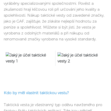
vyráběny specializovanými společnostmi. Pověst a
zkušenosti hrají klíčovou roli při určování jeho kvality a
spolehlivosti. Nákup taktické vesty od zavedené značky,
jako je GAF, zajišťuje, že získáte nejlepší hodnotu za
peníze a spolehlivost. Můžete si být jisti, že vesta je
vyrobena z odolných materiálů a při nákupu od
renomované značky vyrobena na vysoké standardy.
Kdo by měl vlastnit taktickou vestu?
Taktická vesta je všestranný typ oděvu navrženého pro
širokou škálu taktických aplikací. Zde jsou někteří