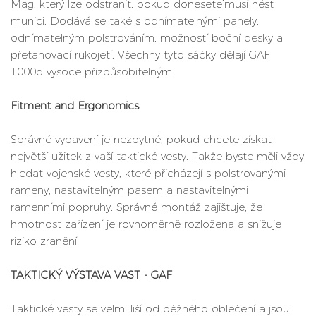
Mag, který lze odstranit, pokud donesete’musí nést
munici. Dodává se také s odnímatelnými panely,
odnímatelným polstrováním, možností boční desky a
přetahovací rukojetí. Všechny tyto sáčky dělají GAF
1000d vysoce přizpůsobitelným
Fitment and Ergonomics
Správné vybavení je nezbytné, pokud chcete získat
největší užitek z vaší taktické vesty. Takže byste měli vždy
hledat vojenské vesty, které přicházejí s polstrovanými
rameny, nastavitelným pasem a nastavitelnými
ramenními popruhy. Správné montáž zajišťuje, že
hmotnost zařízení je rovnoměrně rozložena a snižuje
riziko zranění
TAKTICKÝ VÝSTAVA VAST - GAF
Taktické vesty se velmi liší od běžného oblečení a jsou