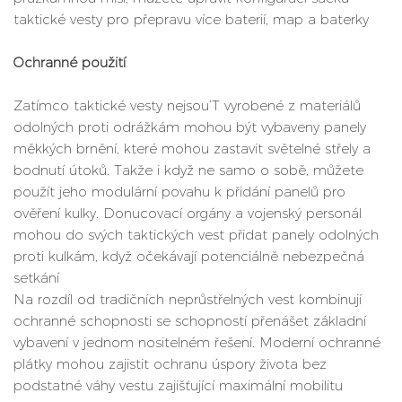
taktické vesty pro přepravu více baterií, map a baterky
Ochranné použití
Zatímco taktické vesty nejsou’T vyrobené z materiálů
odolných proti odrážkám mohou být vybaveny panely
měkkých brnění, které mohou zastavit světelné střely a
bodnutí útoků. Takže i když ne samo o sobě, můžete
použít jeho modulární povahu k přidání panelů pro
ověření kulky. Donucovací orgány a vojenský personál
mohou do svých taktických vest přidat panely odolných
proti kulkám, když očekávají potenciálně nebezpečná
setkání
Na rozdíl od tradičních neprůstřelných vest kombinují
ochranné schopnosti se schopností přenášet základní
vybavení v jednom nositelném řešení. Moderní ochranné
plátky mohou zajistit ochranu úspory života bez
podstatné váhy vestu zajišťující maximální mobilitu