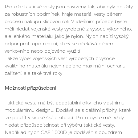
Protože taktické vesty jsou navrženy tak, aby byly použity
za robustních podmínek, hraje materiál vesty během
procesu nákupu klíčovou roli. V ideálním případě byste
měli hledat vojenské vesty vyrobené z vysoce výkonného, ​​
ale lehkého materiálu, jako je nylon. Nylon nabízí vysoký
odpor proti opotřebení, který se očekává během
venkovního nebo bojového využití
Takže výběr vojenských vest vyrobených z vysoce
kvalitního materiálu nejen nabídne maximální ochranu
zařízení, ale také trvá roky
Možnosti přizpůsobení
Taktická vesta má být adaptabilní díky jeho vlastnímu
modulárnímu designu. Dodává se s dalšími přílohy, které
lze použít v široké škále situací. Proto byste měli vždy
hledat přizpůsobitelnost při výběru taktické vesty.
Například nylon GAF 1000D je dodáván s pouzdrem