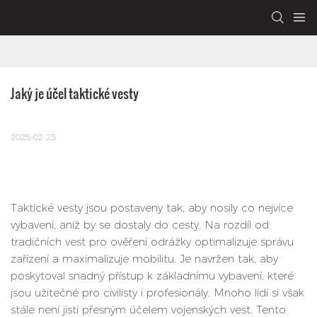
Jaký je účel taktické vesty
2025-02-25
Taktické vesty jsou postaveny tak, aby nosily co nejvíce
vybavení, aniž by se dostaly do cesty. Na rozdíl od
tradičních vest pro ověření odrážky optimalizuje správu
zařízení a maximalizuje mobilitu. Je navržen tak, aby
poskytoval snadný přístup k základnímu vybavení, které
jsou užitečné pro civilisty i profesionály. Mnoho lidí si však
stále není jisti přesným účelem vojenských vest. Tento