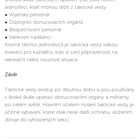
jednotlivci, kteří mohou těžit z taktické vesty:
● Vojenský personál
● Důstojníci donucovacích orgánů
● Bezpečnostní personál
● Venkovní nadšenci
Kromě těchto jednotlivců je taktická vesta velkou
investicí pro každého, kdo si cení připravenosti na
rekreační nebo nouzové situace
Závěr
Taktické vesty existují po dlouhou dobu a jsou používány
v široké škále operací donucovacími orgány a militanty
po celém světě. Hlavním účelem nošení taktické vesty je
účinné vybavení, které však nese další ochranu, vložením
zbroje do vyhrazených sekcí.