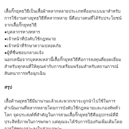
เสื้อกั๊กยุทธวิธีเป็นเสื้อผ้าหลากหลายประเภทที่ออกแบบมาสำหรับ
การใช้งานทางยุทธวิธีที่หลากหลาย นี่คือบางคนที่ได้รับประโยชน์
จากเสื้อกั๊กยุทธวิธี:
●บุคลากรทางทหาร
●เจ้าหน้าที่บังคับใช้กฎหมาย
●เจ้าหน้าที่รักษาความปลอดภัย
●ผู้ที่ชื่นชอบกลางแจ้ง
นอกเหนือจากบุคคลเหล่านี้เสื้อกั๊กยุทธวิธีคือการลงทุนที่ยอดเยี่ยม
สำหรับทุกคนที่ให้คุณค่ากับการเตรียมพร้อมสำหรับสถานการณ์
สันทนาการหรือฉุกเฉิน
สรุป
เสื้อด้านยุทธวิธีมีมานานแล้วและพวกเขาจะถูกนำไปใช้ในการ
ดำเนินงานที่หลากหลายโดยการบังคับใช้กฎหมายและกองทัพทั่ว
โลก จุดประสงค์ที่สำคัญในการสวมเสื้อกั๊กยุทธวิธีคืออุปกรณ์ที่มี
ประสิทธิภาพในการพกพา แต่คุณจะได้รับการป้องกันเพิ่มเติมโดย
การใส่ชุดเกราะลงในส่วนเฉพาะ