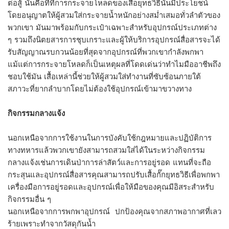
ต่อสู้ นั่นคือที่ที่การกระจายโหลดของเสื้อยุทธวิธีนั้นมีประโยชน์
โดยอนุญาตให้ผู้สวมใส่กระจายน้ำหนักอย่างสม่ำเสมอทั่วลำตัวของ
พวกเขา มันมาพร้อมกับกระเป๋าเฉพาะสำหรับอุปกรณ์ประเภทต่าง
ๆ รวมถึงนิตยสารการชุบเกราะและผู้ให้บริการอุปกรณ์สื่อสารจะได้
รับสัญญาณรบกวนน้อยที่สุดจากอุปกรณ์ที่พวกเขากำลังพกพา
แม้แต่การกระจายโหลดก็เป็นเหตุผลที่โดดเด่นว่าทำไมมืออาชีพถึง
ชอบใช้มัน เสื้อเหล่านี้ช่วยให้ผู้สวมใส่ทำงานที่ซับซ้อนภายใต้
สภาวะที่ยากลำบากโดยไม่ต้องใช้อุปกรณ์เข้ามาขวางทาง
กิจกรรมกลางแจ้ง
นอกเหนือจากการใช้งานในการบังคับใช้กฎหมายและปฏิบัติการ
ทางทหารแล้วพวกเขายังสามารถสวมใส่ได้ในระหว่างกิจกรรม
กลางแจ้งเช่นการเดินป่าการล่าสัตว์และการอยู่รอด แทนที่จะถือ
กระสุนและอุปกรณ์สื่อสารคุณสามารถปรับเสื้อกั๊กยุทธวิธีเพื่อพกพา
เครื่องมือการอยู่รอดและอุปกรณ์เพื่อให้มือของคุณมีอิสระสำหรับ
กิจกรรมอื่น ๆ
นอกเหนือจากการพกพาอุปกรณ์ ปกป้องคุณจากสภาพอากาศที่เลว
ร้ายเพราะทำจากวัสดุกันน้ำ