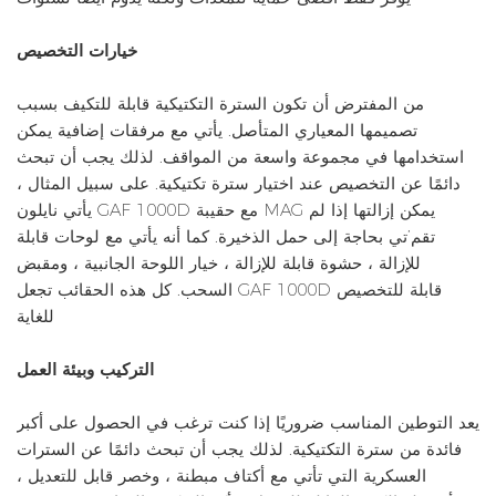
خيارات التخصيص
من المفترض أن تكون السترة التكتيكية قابلة للتكيف بسبب
تصميمها المعياري المتأصل. يأتي مع مرفقات إضافية يمكن
استخدامها في مجموعة واسعة من المواقف. لذلك يجب أن تبحث
دائمًا عن التخصيص عند اختيار سترة تكتيكية. على سبيل المثال ،
يأتي نايلون GAF 1000D مع حقيبة MAG يمكن إزالتها إذا لم
تقم’تي بحاجة إلى حمل الذخيرة. كما أنه يأتي مع لوحات قابلة
للإزالة ، حشوة قابلة للإزالة ، خيار اللوحة الجانبية ، ومقبض
السحب. كل هذه الحقائب تجعل GAF 1000D قابلة للتخصيص
للغاية
التركيب وبيئة العمل
يعد التوطين المناسب ضروريًا إذا كنت ترغب في الحصول على أكبر
فائدة من سترة التكتيكية. لذلك يجب أن تبحث دائمًا عن السترات
العسكرية التي تأتي مع أكتاف مبطنة ، وخصر قابل للتعديل ،