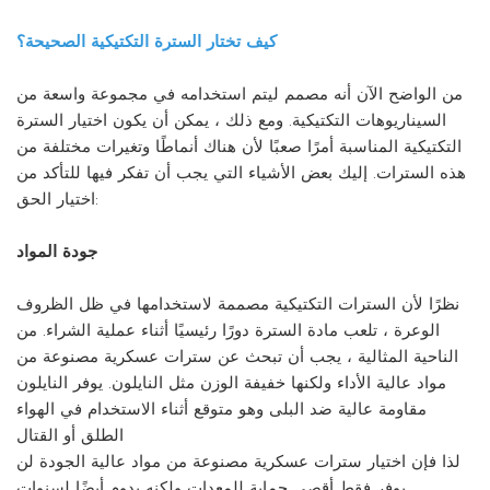
كيف تختار السترة التكتيكية الصحيحة؟
من الواضح الآن أنه مصمم ليتم استخدامه في مجموعة واسعة من
السيناريوهات التكتيكية. ومع ذلك ، يمكن أن يكون اختيار السترة
التكتيكية المناسبة أمرًا صعبًا لأن هناك أنماطًا وتغيرات مختلفة من
هذه السترات. إليك بعض الأشياء التي يجب أن تفكر فيها للتأكد من
اختيار الحق:
جودة المواد
نظرًا لأن السترات التكتيكية مصممة لاستخدامها في ظل الظروف
الوعرة ، تلعب مادة السترة دورًا رئيسيًا أثناء عملية الشراء. من
الناحية المثالية ، يجب أن تبحث عن سترات عسكرية مصنوعة من
مواد عالية الأداء ولكنها خفيفة الوزن مثل النايلون. يوفر النايلون
مقاومة عالية ضد البلى وهو متوقع أثناء الاستخدام في الهواء
الطلق أو القتال
لذا فإن اختيار سترات عسكرية مصنوعة من مواد عالية الجودة لن
يوفر فقط أقصى حماية للمعدات ولكنه يدوم أيضًا لسنوات