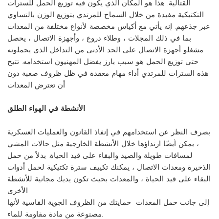
القتالية. هذا هو المكان الذي يكون فيه توزيع الحمل للسترات
التكتيكية مفيدة من خلال السماح للمرتدي بتوزيع الوزن بالتساوي
عبر جذعهم. إنه يأتي مع أكياس مخصصة لأنواع مختلفة من المعدات
بما في ذلك المجلات ، وطلاء دروع ، وأجهزة الاتصال ، يحصل
مشغلو أجهزة الاتصال على الحد الأدنى من التداخل الذي يحملونه
حتى توزيع الحمل هو سبب بارز يفضل المهنيون استخدامه. تتيح
هذه السترات للمرتدي أداء مهام معقدة في ظل ظروف صعبة دون
أن تعترض المعدات
الأنشطة في الهواء الطلق
بصرف النظر عن استخدامهم في إنفاذ القانون والعمليات العسكرية
، يمكن أيضًا ارتداؤها خلال الأنشطة الخارجية مثل حالات المشي
لمسافات طويلة والصيد والبقاء على قيد الحياة. بدلاً من حمل
الذخيرة ومعدات الاتصال ، يمكنك تكييف سترة تكتيكية لحمل أدوات
البقاء على قيد الحياة ، والمعدات بحيث تكون يديك مجانية للأنشطة
الأخرى
إلى جانب حمل المعدات حمايتك من الظروف الجوية القاسية لأنها
مصنوعة من مادة مقاومة للماء.