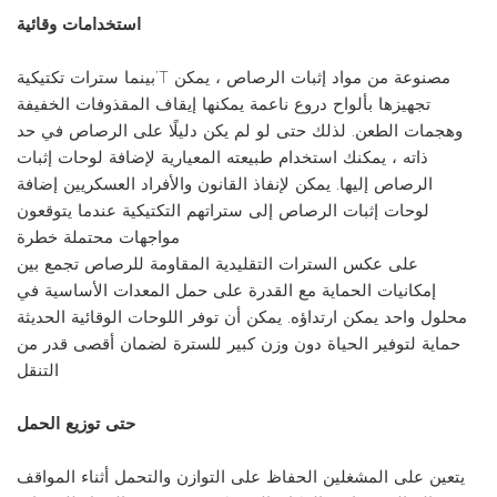
استخدامات وقائية
بينما سترات تكتيكية’T مصنوعة من مواد إثبات الرصاص ، يمكن
تجهيزها بألواح دروع ناعمة يمكنها إيقاف المقذوفات الخفيفة
وهجمات الطعن. لذلك حتى لو لم يكن دليلًا على الرصاص في حد
ذاته ، يمكنك استخدام طبيعته المعيارية لإضافة لوحات إثبات
الرصاص إليها. يمكن لإنفاذ القانون والأفراد العسكريين إضافة
لوحات إثبات الرصاص إلى ستراتهم التكتيكية عندما يتوقعون
مواجهات محتملة خطرة
على عكس السترات التقليدية المقاومة للرصاص تجمع بين
إمكانيات الحماية مع القدرة على حمل المعدات الأساسية في
محلول واحد يمكن ارتداؤه. يمكن أن توفر اللوحات الوقائية الحديثة
حماية لتوفير الحياة دون وزن كبير للسترة لضمان أقصى قدر من
التنقل
حتى توزيع الحمل
يتعين على المشغلين الحفاظ على التوازن والتحمل أثناء المواقف