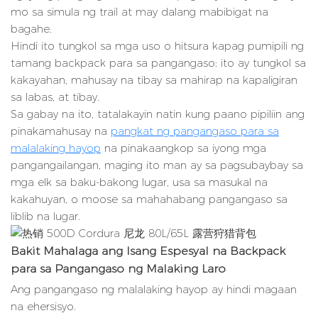
mo sa simula ng trail at may dalang mabibigat na
bagahe.
Hindi ito tungkol sa mga uso o hitsura kapag pumipili ng
tamang backpack para sa pangangaso; ito ay tungkol sa
kakayahan, mahusay na tibay sa mahirap na kapaligiran
sa labas, at tibay.
Sa gabay na ito, tatalakayin natin kung paano pipiliin ang
pinakamahusay na
pangkat ng pangangaso para sa
malalaking hayop
na pinakaangkop sa iyong mga
pangangailangan, maging ito man ay sa pagsubaybay sa
mga elk sa baku-bakong lugar, usa sa masukal na
kakahuyan, o moose sa mahahabang pangangaso sa
liblib na lugar.
Bakit Mahalaga ang Isang Espesyal na Backpack
para sa Pangangaso ng Malaking Laro
Ang pangangaso ng malalaking hayop ay hindi magaan
na ehersisyo.