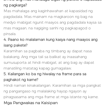
ng pagkarga?
Mas mahalaga ang kaginhawahan at kapasidad ng
pagdadala. Mas mainam na magkaroon ng bag na
medyo mabigat ngunit maayos ang pagdadala kaysa sa
mas magaan, na nagiging sanhi ng pagkapagod o
pinsala.
4. Paano ko malalaman kung kasya nang maayos ang
isang pakete?
Karamihan sa pagbaba ng timbang ay dapat nasa
balakang. Ang mga tali sa balikat ay inaasahang
sumusuporta at hindi mabigat, at ang bag ay dapat
manatiling matatag kapag gumagalaw.
5. Kailangan ko ba ng hiwalay na frame para sa
paghakot ng karne?
Hindi naman kinakailangan. Karamihan sa mga pangkat
ng pangangaso ng malalaking hayop ngayon ay
pinagsasama ang mga frame at mga istante ng karne.
Mga Pangwakas na Kaisipan