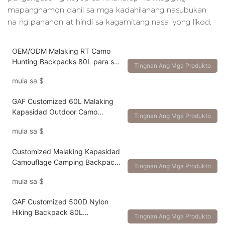
mapanghamon dahil sa mga kadahilanang nasubukan
na ng panahon at hindi sa kagamitang nasa iyong likod.
OEM/ODM Malaking RT Camo
Hunting Backpacks 80L para sa
Tingnan Ang Mga Produkto
Big Game Outdoor Camping
mula sa
$
GAF Customized 60L Malaking
Kapasidad Outdoor Camo
Tingnan Ang Mga Produkto
Hunting Backpack
mula sa
$
Customized Malaking Kapasidad
Camouflage Camping Backpack
Tingnan Ang Mga Produkto
80L Hunting Backpack
mula sa
$
GAF Customized 500D Nylon
Hiking Backpack 80L
Tingnan Ang Mga Produkto
Pangangaso Backpack