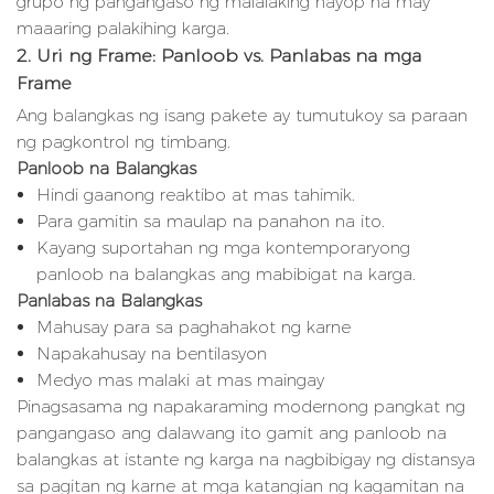
grupo ng pangangaso ng malalaking hayop na may
maaaring palakihing karga.
2. Uri ng Frame: Panloob vs. Panlabas na mga
Frame
Ang balangkas ng isang pakete ay tumutukoy sa paraan
ng pagkontrol ng timbang.
Panloob na Balangkas
Hindi gaanong reaktibo at mas tahimik.
Para gamitin sa maulap na panahon na ito.
Kayang suportahan ng mga kontemporaryong
panloob na balangkas ang mabibigat na karga.
Panlabas na Balangkas
Mahusay para sa paghahakot ng karne
Napakahusay na bentilasyon
Medyo mas malaki at mas maingay
Pinagsasama ng napakaraming modernong pangkat ng
pangangaso ang dalawang ito gamit ang panloob na
balangkas at istante ng karga na nagbibigay ng distansya
sa pagitan ng karne at mga katangian ng kagamitan na