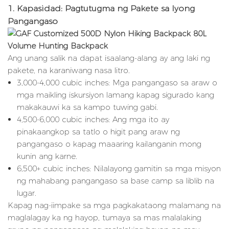
1. Kapasidad: Pagtutugma ng Pakete sa Iyong
Pangangaso
Ang unang salik na dapat isaalang-alang ay ang laki ng
pakete, na karaniwang nasa litro.
3,000-4,000 cubic inches: Mga pangangaso sa araw o
mga maikling iskursiyon lamang kapag sigurado kang
makakauwi ka sa kampo tuwing gabi.
4,500-6,000 cubic inches: Ang mga ito ay
pinakaangkop sa tatlo o higit pang araw ng
pangangaso o kapag maaaring kailanganin mong
kunin ang karne.
6,500+ cubic inches: Nilalayong gamitin sa mga misyon
ng mahabang pangangaso sa base camp sa liblib na
lugar.
Kapag nag-iimpake sa mga pagkakataong malamang na
maglalagay ka ng hayop, tumaya sa mas malalaking