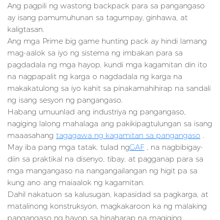
Ang pagpili ng wastong backpack para sa pangangaso
ay isang pamumuhunan sa tagumpay, ginhawa, at
kaligtasan.
Ang mga Prime big game hunting pack ay hindi lamang
mag-aalok sa iyo ng sistema ng imbakan para sa
pagdadala ng mga hayop, kundi mga kagamitan din ito
na nagpapalit ng karga o nagdadala ng karga na
makakatulong sa iyo kahit sa pinakamahihirap na sandali
ng isang sesyon ng pangangaso.
Habang umuunlad ang industriya ng pangangaso,
nagiging lalong mahalaga ang pakikipagtulungan sa isang
maaasahang
tagagawa ng kagamitan sa pangangaso
.
May iba pang mga tatak, tulad ng
GAF
, na nagbibigay-
diin sa praktikal na disenyo, tibay, at pagganap para sa
mga mangangaso na nangangailangan ng higit pa sa
kung ano ang maiaalok ng kagamitan.
Dahil nakatuon sa kalusugan, kapasidad sa pagkarga, at
matalinong konstruksyon, magkakaroon ka ng malaking
pangangaso ng hayop sa hinaharap na magiging