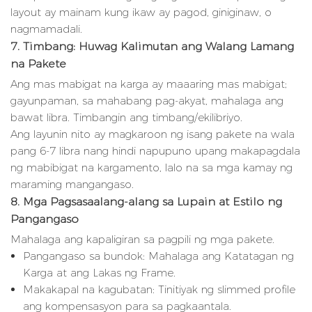
layout ay mainam kung ikaw ay pagod, giniginaw, o
nagmamadali.
7. Timbang: Huwag Kalimutan ang Walang Lamang
na Pakete
Ang mas mabigat na karga ay maaaring mas mabigat;
gayunpaman, sa mahabang pag-akyat, mahalaga ang
bawat libra. Timbangin ang timbang/ekilibriyo.
Ang layunin nito ay magkaroon ng isang pakete na wala
pang 6-7 libra nang hindi napupuno upang makapagdala
ng mabibigat na kargamento, lalo na sa mga kamay ng
maraming mangangaso.
8. Mga Pagsasaalang-alang sa Lupain at Estilo ng
Pangangaso
Mahalaga ang kapaligiran sa pagpili ng mga pakete.
Pangangaso sa bundok: Mahalaga ang Katatagan ng
Karga at ang Lakas ng Frame.
Makakapal na kagubatan: Tinitiyak ng slimmed profile
ang kompensasyon para sa pagkaantala.