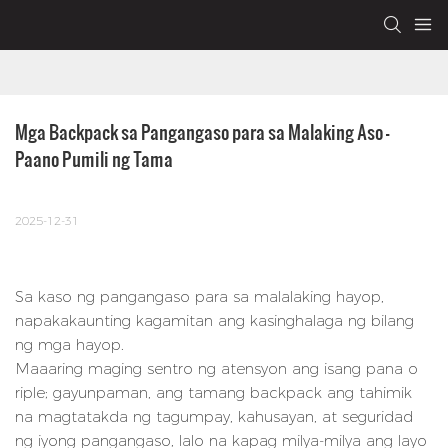
Mga Backpack sa Pangangaso para sa Malaking Aso – 
Paano Pumili ng Tama
2025-12-31
Sa kaso ng pangangaso para sa malalaking hayop,
napakakaunting kagamitan ang kasinghalaga ng bilang
ng mga hayop.
Maaaring maging sentro ng atensyon ang isang pana o
riple; gayunpaman, ang tamang backpack ang tahimik
na magtatakda ng tagumpay, kahusayan, at seguridad
ng iyong pangangaso, lalo na kapag milya-milya ang layo