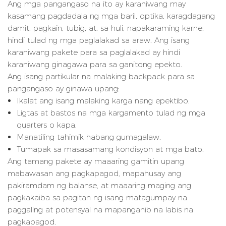
Ang mga pangangaso na ito ay karaniwang may
kasamang pagdadala ng mga baril, optika, karagdagang
damit, pagkain, tubig, at, sa huli, napakaraming karne,
hindi tulad ng mga paglalakad sa araw. Ang isang
karaniwang pakete para sa paglalakad ay hindi
karaniwang ginagawa para sa ganitong epekto.
Ang isang partikular na malaking backpack para sa
pangangaso ay ginawa upang:
Ikalat ang isang malaking karga nang epektibo.
Ligtas at bastos na mga kargamento tulad ng mga
quarters o kapa.
Manatiling tahimik habang gumagalaw.
Tumapak sa masasamang kondisyon at mga bato.
Ang tamang pakete ay maaaring gamitin upang
mabawasan ang pagkapagod, mapahusay ang
pakiramdam ng balanse, at maaaring maging ang
pagkakaiba sa pagitan ng isang matagumpay na
paggaling at potensyal na mapanganib na labis na
pagkapagod.