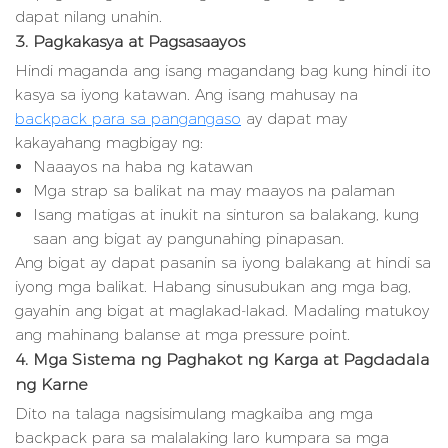
dapat nilang unahin.
3. Pagkakasya at Pagsasaayos
Hindi maganda ang isang magandang bag kung hindi ito
kasya sa iyong katawan. Ang isang mahusay na
backpack para sa pangangaso
ay dapat may
kakayahang magbigay ng:
Naaayos na haba ng katawan
Mga strap sa balikat na may maayos na palaman
Isang matigas at inukit na sinturon sa balakang, kung
saan ang bigat ay pangunahing pinapasan.
Ang bigat ay dapat pasanin sa iyong balakang at hindi sa
iyong mga balikat. Habang sinusubukan ang mga bag,
gayahin ang bigat at maglakad-lakad. Madaling matukoy
ang mahinang balanse at mga pressure point.
4. Mga Sistema ng Paghakot ng Karga at Pagdadala
ng Karne
Dito na talaga nagsisimulang magkaiba ang mga
backpack para sa malalaking laro kumpara sa mga