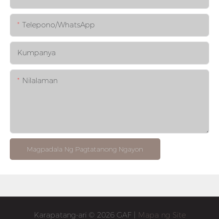
Telepono/whatsApp
Kumpanya
Nilalaman
Magpadala Ng Pagtatanong Ngayon
Karapatang-ari © 2026 GAF |
Mapa ng Site