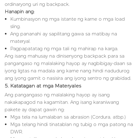
ordinaryong uri ng backpack.
Hanapin ang:
Kumbinasyon ng mga istante ng karne o mga load
sling.
Ang pananahi ay sapilitang gawa sa matibay na
materyal.
Pagpapatatag ng mga tali ng mahirap na karga.
Ang isang mahusay na dinisenyong backpack para sa
pangangaso ng malalaking hayop ay nagbibigay-daan sa
iyong ligtas na madala ang karne nang hindi nadudurog
ang iyong gamit o nasisira ang iyong sentro ng grabidad.
5. Katatagan at mga Materyales
Ang pangangaso ng malalaking hayop ay isang
nakakapagod na kagamitan. Ang isang karaniwang
pakete ay dapat gawin ng:
Mga tela na lumalaban sa abrasion (Cordura, atbp.)
Mga telang hindi tinatablan ng tubig o mga patong na
DWR.