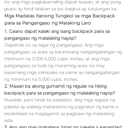
Ito ang mga pagkakamaling dapat iwasan, at ang iyong
grupo ay hindi lalaban sa iyo, bagkus ay tutulungan ka.
Mga Madalas Itanong Tungkol sa mga Backpack
para sa Pangangaso ng Malaking Laro
1. Gaano dapat kalaki ang isang backpack para sa
pangangaso ng malalaking hayop?
Depende ito sa tagal ng pangangaso. Ang mga
pangangaso sa araw ay karaniwang nangangailangan ng
minimum na 3,000-4,000 cubic inches, at ang mga
pangangaso sa loob ng maraming araw na may
kasamang mga iniimpake na karne ay nangangailangan
ng minimum na 5,000 cubic inches.
2. Maaari ba akong gumamit ng regular na hiking
backpack para sa pangangaso ng malalaking hayop?
Puwede, pero hindi ito perpekto. Ang mga regular na
pakete ay walang mekanismo ng paghakot ng karne o
estabilidad na magagamit sa pagbawi ng malalaking
isda.
3. Ano ang mas mahalaga: bigat ng pakete o kapasidad