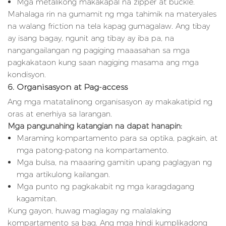
Mga metalikong makakapal na zipper at buckle.
Mahalaga rin na gumamit ng mga tahimik na materyales
na walang friction na tela kapag gumagalaw. Ang tibay
ay isang bagay, ngunit ang tibay ay iba pa, na
nangangailangan ng pagiging maaasahan sa mga
pagkakataon kung saan nagiging masama ang mga
kondisyon.
6. Organisasyon at Pag-access
Ang mga matatalinong organisasyon ay makakatipid ng
oras at enerhiya sa larangan.
Mga pangunahing katangian na dapat hanapin:
Maraming kompartamento para sa optika, pagkain, at
mga patong-patong na kompartamento.
Mga bulsa, na maaaring gamitin upang paglagyan ng
mga artikulong kailangan.
Mga punto ng pagkakabit ng mga karagdagang
kagamitan.
Kung gayon, huwag maglagay ng malalaking
kompartamento sa bag. Ang mga hindi kumplikadong