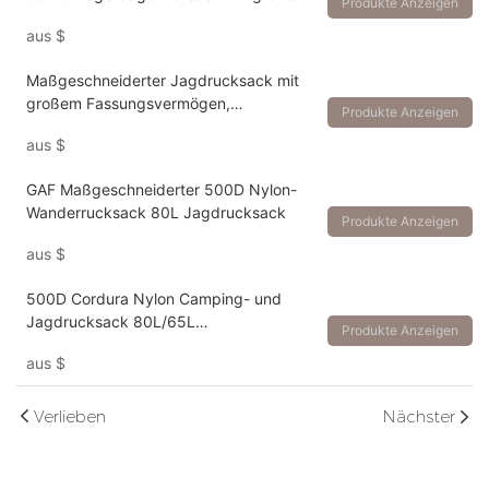
Produkte Anzeigen
Fassungsvermögen für den
aus
$
Außenbereich
Maßgeschneiderter Jagdrucksack mit
großem Fassungsvermögen,
Produkte Anzeigen
Camouflage-Camping-Rucksack, 80 l
aus
$
GAF Maßgeschneiderter 500D Nylon-
Wanderrucksack 80L Jagdrucksack
Produkte Anzeigen
aus
$
500D Cordura Nylon Camping- und
Jagdrucksack 80L/65L
Produkte Anzeigen
Mehrtagesrucksack
aus
$
Verlieben
Nächster