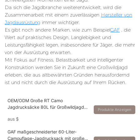
Da sich die Jagdbranche weiterentwickelt, wird die
Zusammenarbeit mit einem zuverlässigen
Hersteller von
Jagdausrüstung
immer wichtiger.
Es gibt noch andere Marken, wie zum Beispiel
GAF
, die
Wert auf praktisches Design, Langlebigkeit und
Leistungsfähigkeit legen, insbesondere für Jäger, die mehr
von der Ausrüstung erwarten.
Mit Fokus auf Fitness, Belastbarkeit und intelligenter
Konstruktion werden Sie in Zukunft eine Großwildjagd
erleben, die aus altbewährten Gründen herausfordernd
ist und nicht durch die Ausrüstung auf Ihrem Rücken.
OEM/ODM Große RT Camo
Jagdrucksäcke 80L für Großwildjagd
Produkte Anzeigen
und Outdoor-Camping
aus
$
GAF maßgeschneiderter 60-Liter-
Camouflage-Jagdrucksack mit großem