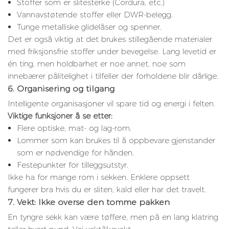
Stoffer som er slitesterke (Cordura, etc.)
Vannavstøtende stoffer eller DWR-belegg.
Tunge metalliske glidelåser og spenner.
Det er også viktig at det brukes stillegående materialer
med friksjonsfrie stoffer under bevegelse. Lang levetid er
én ting, men holdbarhet er noe annet, noe som
innebærer pålitelighet i tilfeller der forholdene blir dårlige.
6. Organisering og tilgang
Intelligente organisasjoner vil spare tid og energi i felten.
Viktige funksjoner å se etter:
Flere optiske, mat- og lag-rom.
Lommer som kan brukes til å oppbevare gjenstander
som er nødvendige for hånden.
Festepunkter for tilleggsutstyr.
Ikke ha for mange rom i sekken. Enklere oppsett
fungerer bra hvis du er sliten, kald eller har det travelt.
7. Vekt: Ikke overse den tomme pakken
En tyngre sekk kan være tøffere, men på en lang klatring