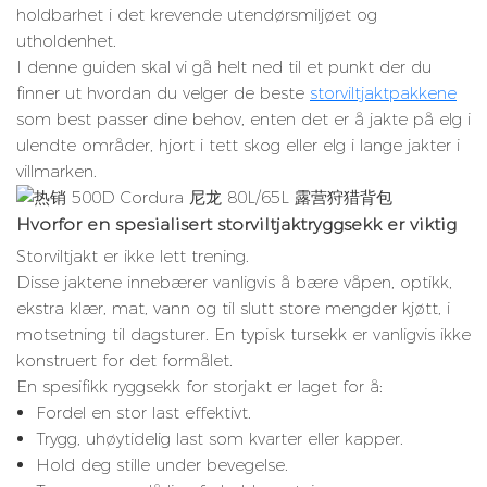
holdbarhet i det krevende utendørsmiljøet og
utholdenhet.
I denne guiden skal vi gå helt ned til et punkt der du
finner ut hvordan du velger de beste
storviltjaktpakkene
som best passer dine behov, enten det er å jakte på elg i
ulendte områder, hjort i tett skog eller elg i lange jakter i
villmarken.
Hvorfor en spesialisert storviltjaktryggsekk er viktig
Storviltjakt er ikke lett trening.
Disse jaktene innebærer vanligvis å bære våpen, optikk,
ekstra klær, mat, vann og til slutt store mengder kjøtt, i
motsetning til dagsturer. En typisk tursekk er vanligvis ikke
konstruert for det formålet.
En spesifikk ryggsekk for storjakt er laget for å:
Fordel en stor last effektivt.
Trygg, uhøytidelig last som kvarter eller kapper.
Hold deg stille under bevegelse.