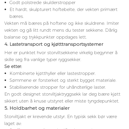
Godt polstrede skulderstropper
Et hardt, skulpturert hoftebelte, der vekten primært
bæres.
Vekten må bæres på hoftene og ikke skuldrene. Imiter
vekten og gå litt rundt mens du tester sekkene. Dårlig
balanse og trykkpunkter oppdages lett.
4. Lastetransport og kjøtttransportsystemer
Her er punktet hvor storviltsekkene virkelig begynner å
skille seg fra vanlige typer ryggsekker.
Se etter:
Kombinerte kjøtthyller eller lastestropper.
Sømmene er forsterket og sterkt bygget materiale.
Stabiliserende stropper for uhåndterlige laster.
En godt designet storviltjaktryggsekk lar deg bære kjøtt
sikkert uten å knuse utstyret eller miste tyngdepunktet.
5. Holdbarhet og materialer
Storviltjakt er krevende utstyr. En typisk sekk bør være
laget av: