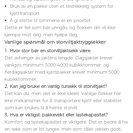
Bruk av en pakke uten et tilstrekkelig system for
kjøtttransport.
Å gi støtte til lommene er en prioritet.
Dette er feil som bør unngås, og flokken din vil ikke
kjempe mot deg, men hjelpe deg.
Vanlige spørsmål om storviltjaktryggsekker
1. Hvor stor bør en storviltjaktsekk være.
Det avhenger av jaktens lengde. Dagsjakter krever
vanligvis minimum 3000–4000 kubikktommer, og
flerdagsjakter med kjøttpakker krever minimum 5000
kubikktommer.
2. Kan jeg bruke en vanlig tursekk til storviltjakt?
Det kan du, men det er ikke ideelt. Vanlige flokker har
ikke mekanismer for å transportere kjøtt eller stabilitet
som kan brukes til å hente storvilt.
3. Hva er viktigst: pakkevekt eller lastekapasitet?
Komfort og lastekapasitet er viktigere. Det er bedre å ha
en sekk som er litt tyngre, men som tåler vekten godt,