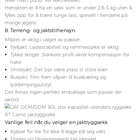
teller hvert pund. Vei vekt/likevekt.
Hensikten er å ha en sekk som er under 2,8–3 kg uten å
fylles opp for å bære tunge lass, spesielt i hendene på
mange jegere.
8. Terreng- og jaktstilhensyn
Miljøet er viktig i valget av pakker.
Fjelljakt: Lastestabilitet og rammestyrke er viktig.
Tykke skoger: Slankere profil sikrer kompensasjon for
hake.
Vinterjakt: Det bør være plass til store klær.
Buejakt: Finn frem våpen til buebæring og
lyddempingsutstyr.
Det finnes ingen perfekt emballasje som passer din
jaktstil.
Vanlige feil når du velger en jaktryggsekk
Kjøper for lite for ikke å legge på seg vekt.
Fitness og tilpasningsevne ble ignorert.