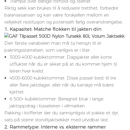
Trampe over dårlige forhold og steiner.
Riktig sekk kan brukes til å redusere tretthet, forbedre
balansesansen og kan være forskjellen mellom en
vellykket restitusjon og potensielt farlig overanstrengelse.
1. Kapasitet: Matche flokken til jakten din
Den første variabelen man må ta hensyn til er
pakningsstørrelsen, som vanligvis er i liter.
3000–4000 kubikktommer: Dagsjakter eller korte
utflukter når du er sikker på at du kommer hjem til
leiren hver kveld.
4500–6000 kubikktommer: Disse passer best til tre
eller flere jaktdager, eller når du kanskje må bære
kjøttet.
6 500+ kubikktommer: Beregnet bruk i lange
jaktoppdrag i baseleiren i villmarken.
Pakking i kofferter der du sannsynligvis vil pakke et dyr,
sats på større storviltjaktsekker med utvidbar last.
2. Rammetype: Interne vs. eksterne rammer