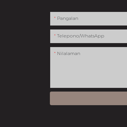
Pangalan
Telepono/whatsApp
Nilalaman