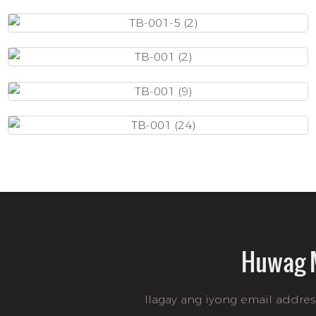
Huwag M
Ilagay ang iyong email addre