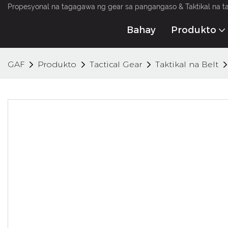
Propesyonal na tagagawa ng gear sa pangangaso & Taktikal na t
Bahay
Produkto
GAF
Produkto
Tactical Gear
Taktikal na Belt