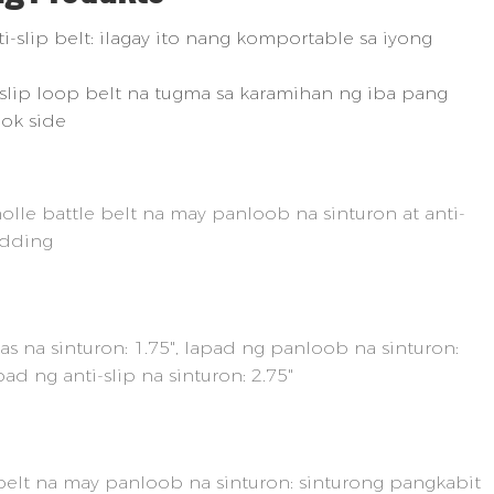
-slip belt: ilagay ito nang komportable sa iyong
-slip loop belt na tugma sa karamihan ng iba pang
ook side
olle battle belt na may panloob na sinturon at anti-
adding
s na sinturon: 1.75", lapad ng panloob na sinturon:
apad ng anti-slip na sinturon: 2.75"
belt na may panloob na sinturon: sinturong pangkabit