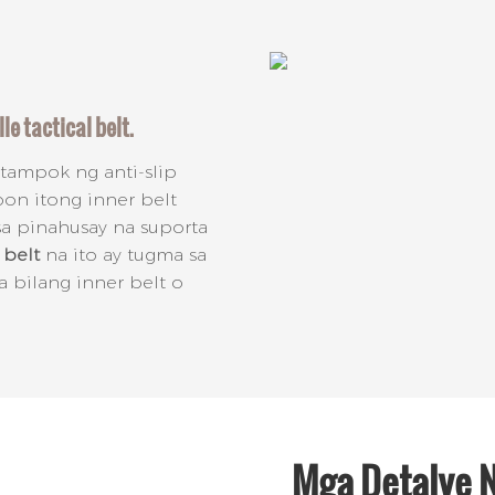
e tactical belt.
tampok ng anti-slip
on itong inner belt
sa pinahusay na suporta
belt
na ito ay tugma sa
 bilang inner belt o
Mga Detalye 