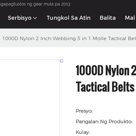
agapagtustos ng gear mula pa 2013
Serbisyo
Tungkol Sa Atin
Balita
Mak
1000D Nylon 2 Inch Webbing 3 in 1 Molle Tactical Bel
1000D Nylon 2
Tactical Belts
Presyo:
Pangalan Ng Produkto:
Kulay: