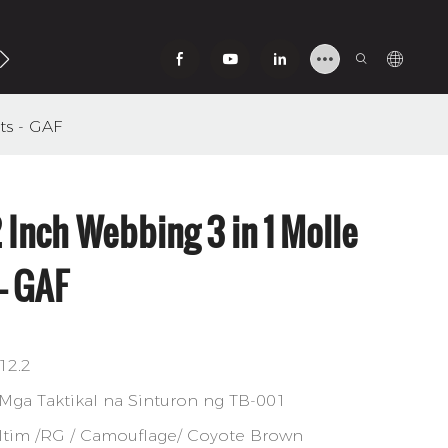
ipag-Ugnay Sa Aming
ts - GAF
 Inch Webbing 3 in 1 Molle
 - GAF
12.2
Mga Taktikal na Sinturon ng TB-001
Itim /RG / Camouflage/ Coyote Brown