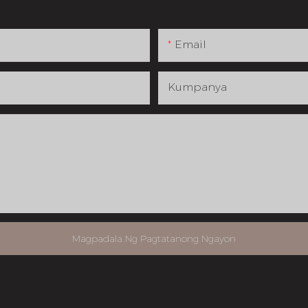
Email
Kumpanya
Magpadala Ng Pagtatanong Ngayon