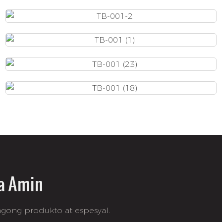
a Amin
gong produkto at espesyal.