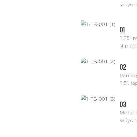
sa iyo
01
1.75" m
slip p
02
Panlaba
1.5"; l
03
Molle 
sa iyo