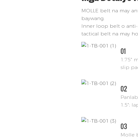
MOLLE belt na may anti
baywang.
Inner loop belt o anti
tactical belt na may h
01
1.75" m
slip p
02
Panlaba
1.5"; l
03
Molle 