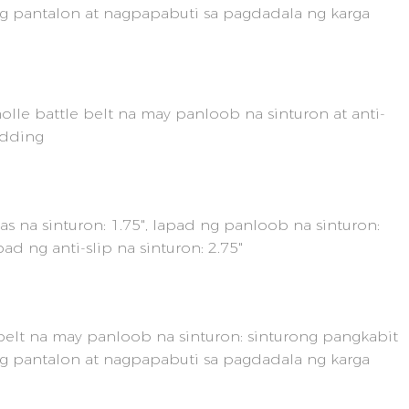
ng pantalon at nagpapabuti sa pagdadala ng karga
olle battle belt na may panloob na sinturon at anti-
adding
s na sinturon: 1.75", lapad ng panloob na sinturon:
apad ng anti-slip na sinturon: 2.75"
belt na may panloob na sinturon: sinturong pangkabit
ng pantalon at nagpapabuti sa pagdadala ng karga