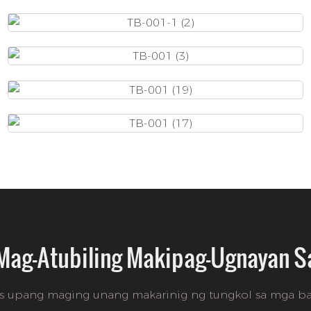
ag-Atubiling Makipag-Ugnayan S
ss upang maging unang makarinig ng tungkol sa mga ba