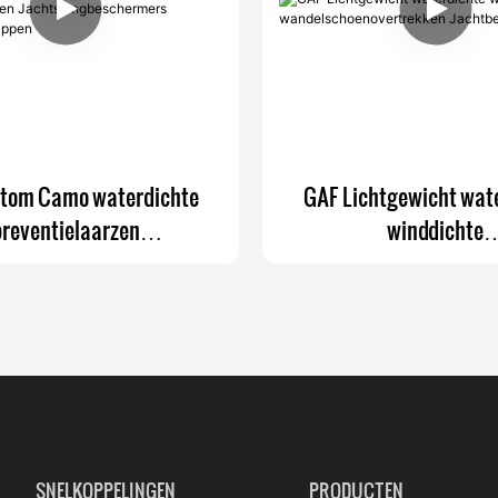
stom Camo waterdichte
GAF Lichtgewicht wat
preventielaarzen
winddichte
htslangbeschermers
wandelschoenovert
andelbeenkappen
Jachtbeenkapp
SNELKOPPELINGEN
PRODUCTEN