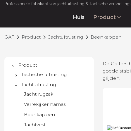
Professionele fabrikant van jachtuitrusting & Tactische versnellin
Huis
Product
GAF
Product
Jachtuitrusting
Beenkappen
De Gaiters 
Product
goede stabi
Tactische uitrusting
glijden.
Tactisch vest
Jachtuitrusting
Tactische rugzak
Jacht rugzak
Tactische riem
Verrekijker harnas
Geweer tas
Beenkappen
Militair pak
Jachtvest