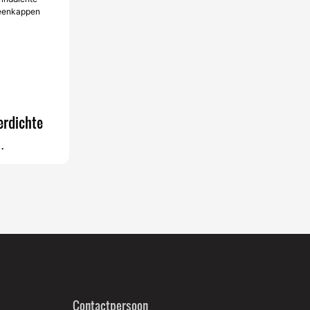
erdichte
rekken
en
Contactpersoon