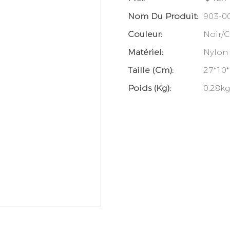
Nom Du Produit:
903-0
Couleur:
Noir/
Matériel:
Nylon
Taille (cm):
27*10
Poids (kg):
0.28kg