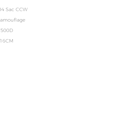
04 Sac CCW
Camouflage
 500D
*16CM