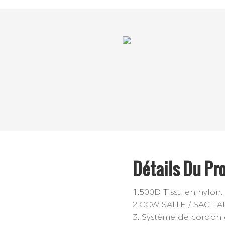
Détails Du Pr
1,500D Tissu en nylon,
2.CCW SALLE / SAG TA
3. Système de cordon é