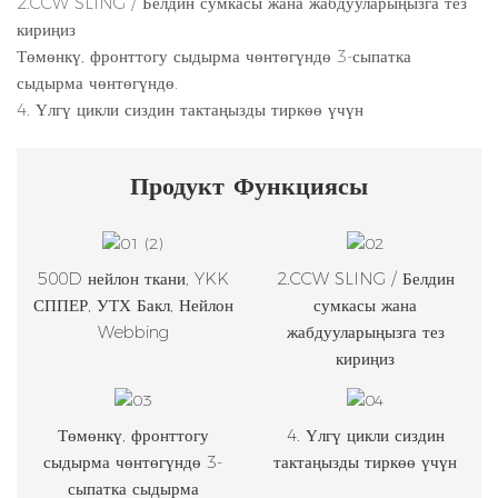
2.CCW SLING / Белдин сумкасы жана жабдууларыңызга тез
кириңиз
Төмөнкү, фронттогу сыдырма чөнтөгүндө 3-сыпатка
сыдырма чөнтөгүндө.
4. Үлгү цикли сиздин тактаңызды тиркөө үчүн
Продукт
Функциясы
500D нейлон ткани, YKK
2.CCW SLING / Белдин
СППЕР, УТХ Бакл, Нейлон
сумкасы жана
Webbing
жабдууларыңызга тез
кириңиз
Төмөнкү, фронттогу
4. Үлгү цикли сиздин
сыдырма чөнтөгүндө 3-
тактаңызды тиркөө үчүн
сыпатка сыдырма