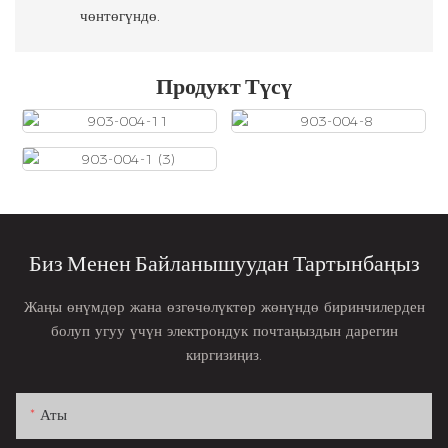
чөнтөгүндө.
Продукт Түсү
Биз Менен Байланышуудан Тартынбаңыз
Жаңы өнүмдөр жана өзгөчөлүктөр жөнүндө биринчилерден
болуп угуу үчүн электрондук почтаңыздын дарегин
киргизиңиз.
Аты