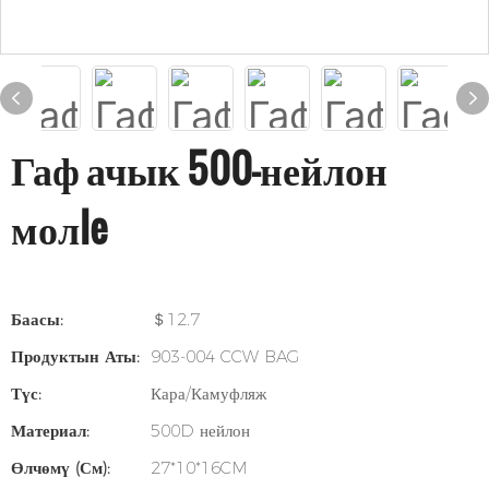
Гаф ачык 500-нейлон
молle
Баасы:
＄12.7
Продуктын Аты:
903-004 CCW BAG
Түс:
Кара/Камуфляж
Материал:
500D нейлон
Өлчөмү (см):
27*10*16CM