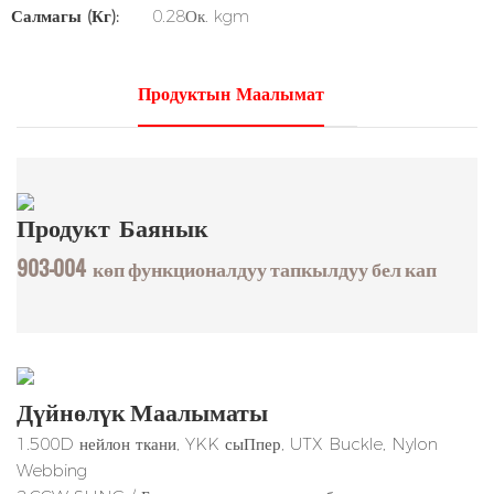
Салмагы (кг):
0.28Ок. kgm
Продуктын Маалымат
Продукт
Баянык
903-004
көп функционалдуу тапкылдуу бел кап
Дүйнөлүк Маалыматы
1.500D нейлон ткани, YKK сыПпер, UTX Buckle, Nylon
Webbing