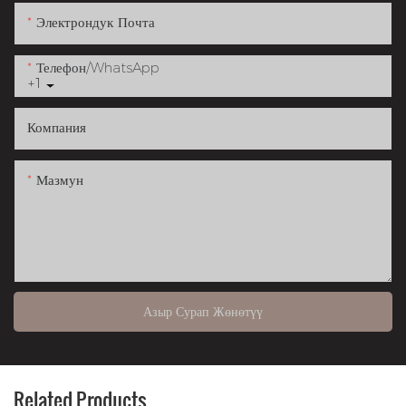
Электрондук Почта
Телефон/whatsApp
+1
Компания
Мазмун
Азыр Сурап Жөнөтүү
Related Products