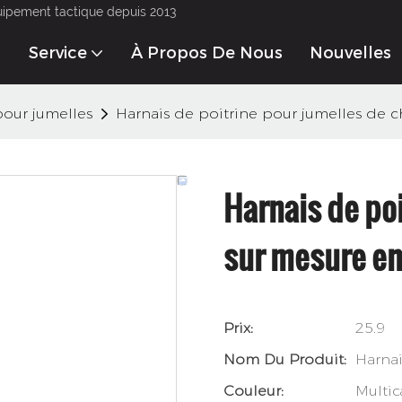
uipement tactique depuis 2013
Service
À Propos De Nous
Nouvelles
pour jumelles
Harnais de poitrine pour jumelles de 
Harnais de po
sur mesure en
Prix:
25.9
Nom Du Produit:
Harnai
Couleur:
Multic