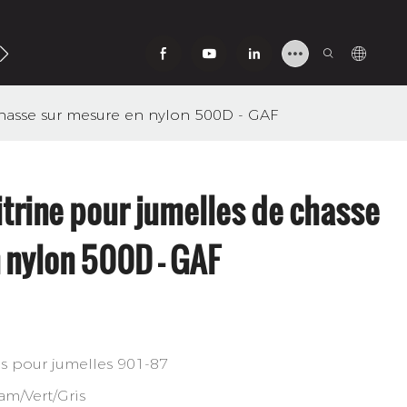
Contactez-Nous
chasse sur mesure en nylon 500D - GAF
itrine pour jumelles de chasse
 nylon 500D - GAF
s pour jumelles 901-87
am/Vert/Gris