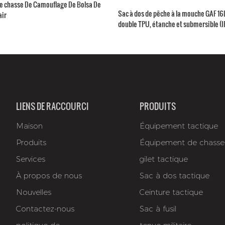
De chasse De Camouflage De Bolsa De
Sac à dos de pêche à la mouche GAF 16
air
double TPU, étanche et submersible (IP
canne intégré
LIENS DE RACCOURCI
PRODUITS
Maison
Équipement tactique
Produits
Équipement de chasse
Services
gilet tactique
À propos de nous
Sac à dos tactique
Nouvelles
Ceinture tactique
Contactez-nous
Sac à fusil