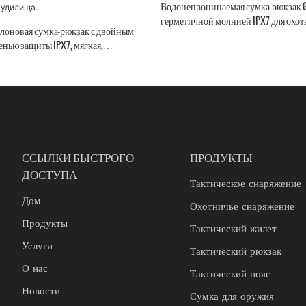
Водонепроницаемая сумка-рюкзак GA
герметичной молнией IPX7 для охот
йлоновая сумка-рюкзак с двойным
енью защиты IPX7, мягкая,
ая, для подводной рыбалки, с
удилища.
ССЫЛКИ БЫСТРОГО
ПРОДУКТЫ
ДОСТУПА
Тактическое снаряжение
Дом
Охотничье снаряжение
Продукты
Тактический жилет
Услуги
Тактический рюкзак
О нас
Тактический пояс
Новости
Сумка для оружия