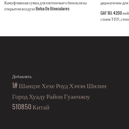
Камуфляжная сумка для охотничьего бинокля на
открытом воздухе Bolsa De Binoculares
GAF 16L 420D не
слоем ТПУ, степ
водонепроницаем
держателем для 
Добавлять:
1# Шанцзе Хехе Роуд Хэчэн Шилин
Город Хуаду Район Гуанчжоу
510850 Китай