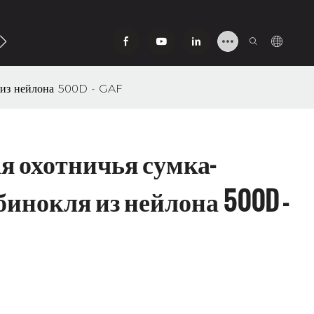
ь С Нами
я из нейлона 500D - GAF
 охотничья сумка-
бинокля из нейлона 500D -