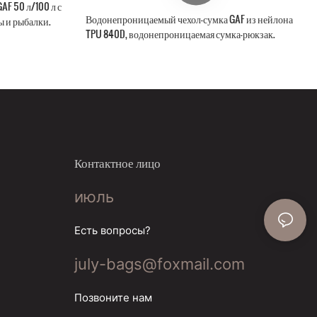
F 50 л/100 л с
Водонепроницаемый чехол-сумка GAF из нейлона
ы и рыбалки.
TPU 840D, водонепроницаемая сумка-рюкзак.
Контактное лицо
июль
Есть вопросы?
july-bags@foxmail.com
Позвоните нам