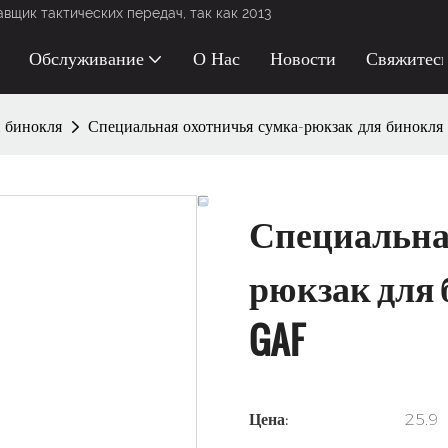
щик тактических передач, так как 2013
Обслуживание
О Нас
Новости
Свяжитес
 бинокля
Специальная охотничья сумка-рюкзак для бинокл
Специальная
рюкзак для 
GAF
Цена:
25.9