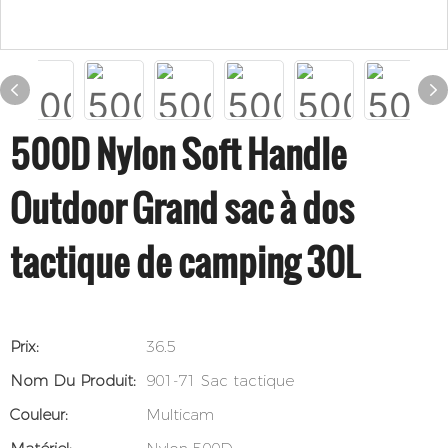
500D Nylon Soft Handle
Outdoor Grand sac à dos
tactique de camping 30L
Prix:
36.5
Nom Du Produit:
901-71 Sac tactique
Couleur:
Multicam