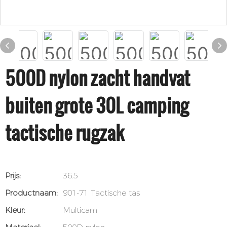
500D nylon zacht handvat
buiten grote 30L camping
tactische rugzak
Prijs:
36.5
Productnaam:
901-71 Tactische tas
Kleur:
Multicam