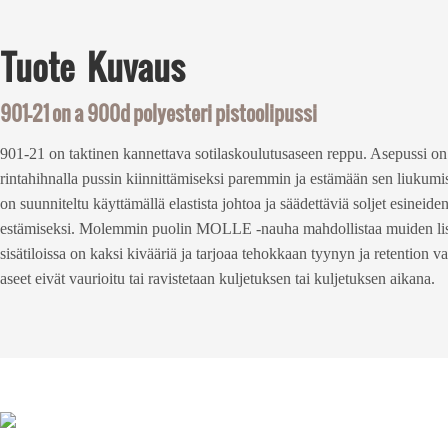
Tuote
Kuvaus
901-21 on a
900d polyesteri
pistoolipussi
901-21 on taktinen kannettava sotilaskoulutusaseen reppu. Asepussi on 
rintahihnalla pussin kiinnittämiseksi paremmin ja estämään sen liukumi
on suunniteltu käyttämällä elastista johtoa ja säädettäviä soljet esinei
estämiseksi. Molemmin puolin MOLLE -nauha mahdollistaa muiden lisä
sisätiloissa on kaksi kivääriä ja tarjoaa tehokkaan tyynyn ja retention 
aseet eivät vaurioitu tai ravistetaan kuljetuksen tai kuljetuksen aikana.