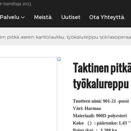
 toimittaja 2013
Palvelu
Meistä.
Uutiset
Ota Yhteyttä.
en pitkä aseen kantolaukku, työkalureppu sotilasoperaa
Taktinen pitk
työkalureppu 
Tuotteen nimi: 901-21 -pussi
Väri: Harmaa
Materiaali: 900D polyesteri
Koko （）: päärunko: L43 " 
Paino (kg) ： 3,288 kg