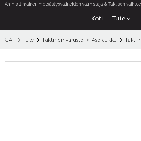
Ammattimainen metsästysvälineiden valmistaja & Taktisen vaihteen
Koti
Tute
GAF
Tute
Taktinen varuste
Aselaukku
Taktin