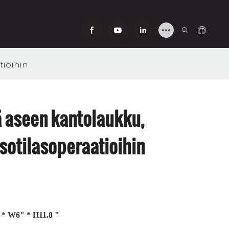
tioihin
ä aseen kantolaukku,
sotilasoperaatioihin
* W6" * H11.8 "