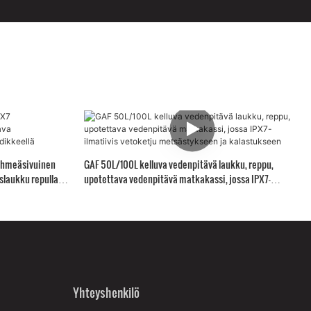
pehmeäsivuinen
GAF 50L/100L kelluva vedenpitävä laukku, reppu,
laukku repulla ja
upotettava vedenpitävä matkakassi, jossa IPX7-
ilmatiivis vetoketju metsästykseen ja kalastukseen
Yhteyshenkilö