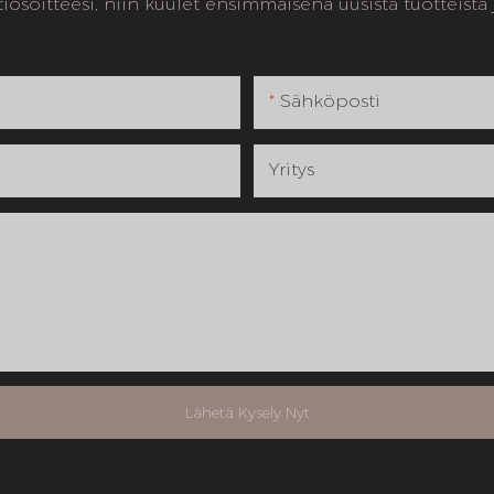
osoitteesi, niin kuulet ensimmäisenä uusista tuotteista ja
Sähköposti
Yritys
Lähetä Kysely Nyt