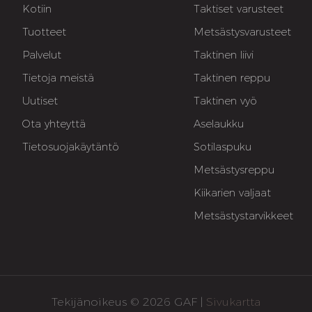
Kotiin
Taktiset varusteet
Tuotteet
Metsästysvarusteet
Palvelut
Taktinen liivi
Tietoja meistä
Taktinen reppu
Uutiset
Taktinen vyö
Ota yhteyttä
Aselaukku
Tietosuojakäytäntö
Sotilaspuku
Metsästysreppu
Kiikarien valjaat
Metsästystarvikkeet
Tekijänoikeus © 2026 GAF |
Sivukartta