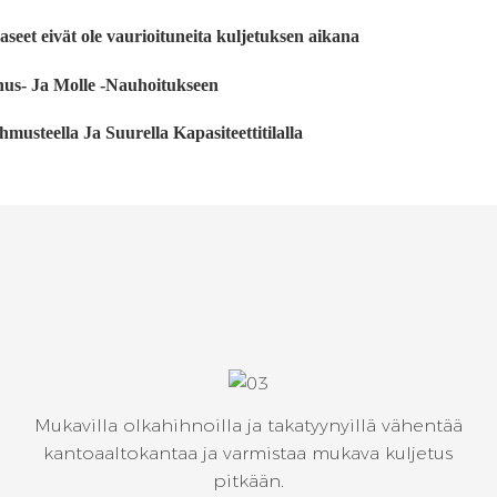
seet eivät ole vaurioituneita kuljetuksen aikana
nnus- Ja Molle -nauhoitukseen
musteella Ja Suurella Kapasiteettitilalla
Mukavilla olkahihnoilla ja takatyynyillä vähentää
kantoaaltokantaa ja varmistaa mukava kuljetus
pitkään.