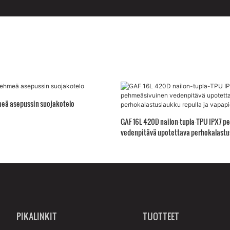
meä asepussin suojakotelo
GAF 16L 420D nailon-tupla-TPU IPX7 
vedenpitävä upotettava perhokalastus
vapapidikkeellä
PIKALINKIT
TUOTTEET