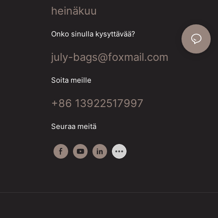
heinäkuu
Onko sinulla kysyttävää?
july-bags@foxmail.com
Soita meille
+86 13922517997
Seuraa meitä