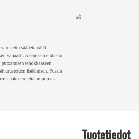
varustettu säädettävällä
sen vapaasti. Asepussin etutasku
den putoamisen tehokkaaseen
varusteiden lisäämisen. Pussin
varmistaakseen, että ampuma -
Tuotetiedot