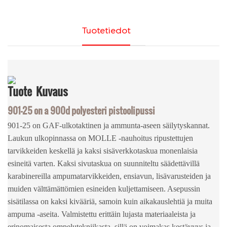
Tuotetiedot
Tuote
Kuvaus
901-25 on a
900d polyesteri
pistoolipussi
901-25 on GAF-ulkotaktinen ja ammunta-aseen säilytyskannat.
Laukun ulkopinnassa on MOLLE -nauhoitus ripustettujen
tarvikkeiden keskellä ja kaksi sisäverkkotaskua monenlaisia ​​
esineitä varten. Kaksi sivutaskua on suunniteltu säädettävillä
karabinereilla ampumatarvikkeiden, ensiavun, lisävarusteiden ja
muiden välttämättömien esineiden kuljettamiseen. Asepussin
sisätilassa on kaksi kivääriä, samoin kuin aikakauslehtiä ja muita
ampuma -aseita. Valmistettu erittäin lujasta materiaaleista ja
erinomaisesta ompelutekniikasta, sillä on voimakas kestävyys ja