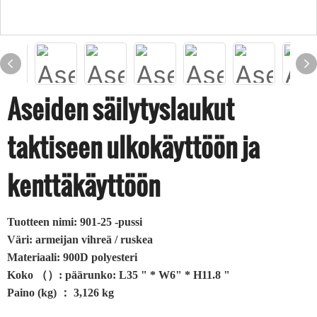
Aseiden säilytyslaukut
taktiseen ulkokäyttöön ja
kenttäkäyttöön
Tuotteen nimi: 901-25 -pussi
Väri: armeijan vihreä / ruskea
Materiaali: 900D polyesteri
Koko （）: päärunko: L35 " * W6" * H11.8 "
Paino (kg) ： 3,126 kg