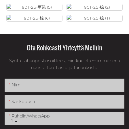
Ota Rohkeasti Yhteyttä Meihin
Syötä sähköpostiosoitteesi, niin kuulet ensimmäisenä
uusista tuotteista ja tarjouksista.
Nimi
Sähköposti
Puhelin/WhatsApp
+1