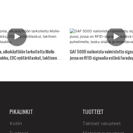
, ulkokäyttöön tarkoitettu Molle-
GAF 500D nailonista valmistettu signa
aukku, EDC-vyötärötaskut, taktinen
jossa on RFID-signaalia estävä Farada
aukku
puhelimelle, tasku sisällä ja irrotetta
PIKALINKIT
TUOTTEET
Kotiin
Taktiset varusteet