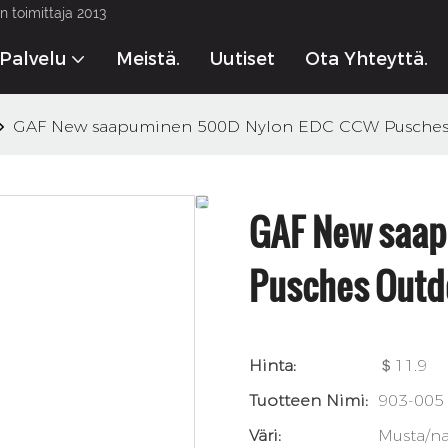
 toimittaja 2013
Palvelu
Meistä.
Uutiset
Ota Yhteyttä.
GAF New saapuminen 500D Nylon EDC CCW Pusches O
GAF New saa
Pusches Outdo
Hinta:
＄11.9
Tuotteen Nimi:
903-005
Väri:
Musta/na