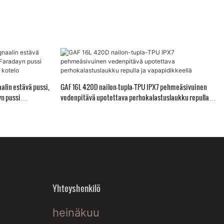
alin estävä pussi,
GAF 16L 420D nailon-tupla-TPU IPX7 pehmeäsivuinen
yn pussi
vedenpitävä upotettava perhokalastuslaukku repulla ja
va kotelo
vapapidikkeellä
Yhteyshenkilö
heinäkuu