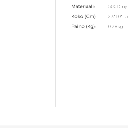
Materiaali:
500D ny
Koko (cm):
23*10*1
Paino (kg):
0.28kg