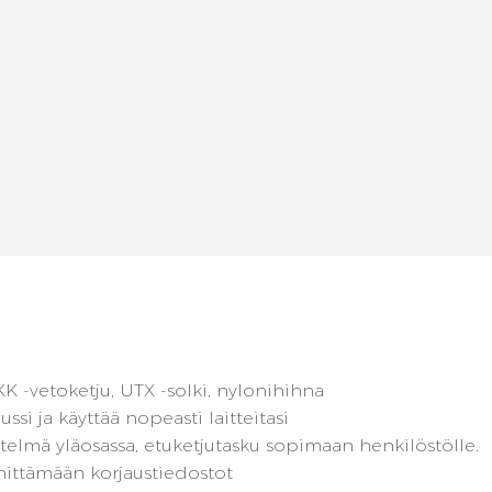
K -vetoketju, UTX -solki, nylonihihna
i ja käyttää nopeasti laitteitasi
stelmä yläosassa, etuketjutasku sopimaan henkilöstölle.
nnittämään korjaustiedostot