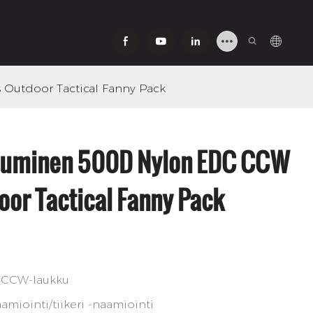
utdoor Tactical Fanny Pack
puminen 500D Nylon EDC CCW
or Tactical Fanny Pack
 CCW-laukku
amiointi/tiikeri -naamiointi