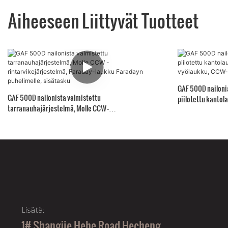
Aiheeseen Liittyvät Tuotteet
GAF 500D nailonia
GAF 500D nailonista valmistettu
piilotettu kantol
tarranauhajärjestelmä, Molle CCW -
vyölaukku, CCW-l
rintarvikejärjestelmä, Faraday-laukku Faradayn
puhelimelle, sisätasku
Lisätä:
1# Shangjie Hehe Road Hecheng