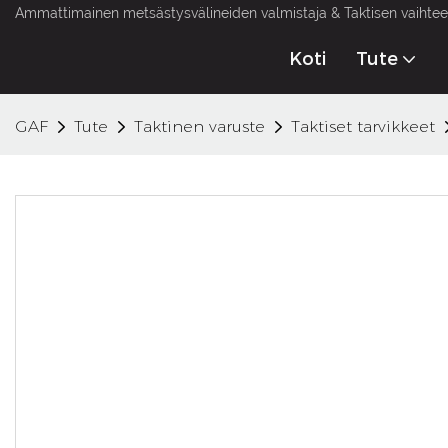
Ammattimainen metsästysvälineiden valmistaja & Taktisen vaihteen
Koti
Tute
GAF
Tute
Taktinen varuste
Taktiset tarvikkeet