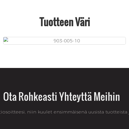
Tuotteen Väri
Ota Rohkeasti Yhteyttä Meihin
osoitteesi, niin kuulet ensimmäisenä uusista tuotteista ja