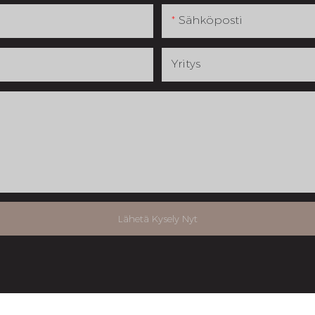
Sähköposti
Yritys
Lähetä Kysely Nyt