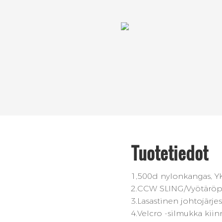
Tuotetiedot
1,500d nylonkangas, YK
2.CCW SLING/Vyötäröpuss
3.Lasastinen johtojärje
4.Velcro -silmukka kii