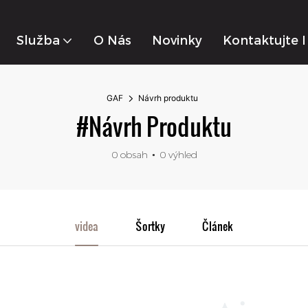
Služba
O Nás
Novinky
Kontaktujte 
GAF
Návrh produktu
#Návrh Produktu
0 obsah
0 výhled
videa
Šortky
Článek