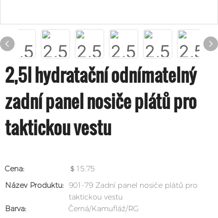
2,5l hydratační odnímatelný
zadní panel nosiče plátů pro
taktickou vestu
Cena:
＄15.75
Název Produktu:
901-79 Zadní panel nosiče plátů pro
taktickou vestu
Barva:
Černá/Kamufláž/RG