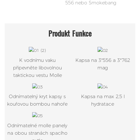
556 nebo Smokebang
Produkt
Funkce
K vodnímu vaku
Kapsa na 3*556 a 3*762
připevněte libovolnou
mag
taktickou vestu Molle
Odnímatelný kryt kapsy s
Kapsa na max 2,5 l
kouřovou bombou nahoře
hydratace
Odnímatelné molle panely
na obou stranách spacího