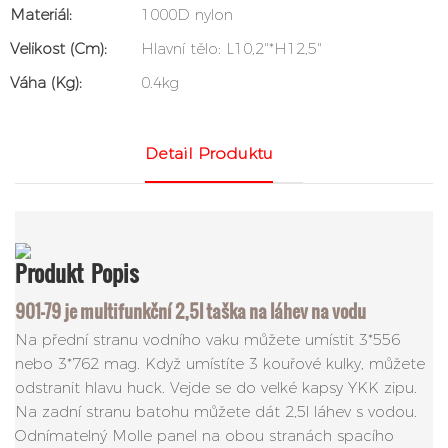
Materiál:
1000D nylon
Velikost (cm):
Hlavní tělo: L10,2"*H12,5"
Váha (kg):
0.4kg
Detail Produktu
Produkt
Popis
901-79 je multifunkční 2,5l taška na láhev na vodu
Na přední stranu vodního vaku můžete umístit 3*556
nebo 3*762 mag. Když umístíte 3 kouřové kulky, můžete
odstranit hlavu huck. Vejde se do velké kapsy YKK zipu.
Na zadní stranu batohu můžete dát 2,5l láhev s vodou.
Odnímatelný Molle panel na obou stranách spacího