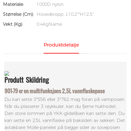
Materiale:
1000D nylon
Størrelse (cm):
Hovedkropp: L10,2"*H12,5"
Vekt (kg):
0.4KgName
Produktdetalje
Produtt
Skildring
901-79 er en multifunksjons 2,5L vannflaskepose
Du kan sette 3*556 eller 3*762 mag foran på vannposen.
Når du plasserer 3 røykkuler, kan du fjerne hukhodet.
Den store lommen på YKK-glidelåsen kan sette den. Du
kan sette en 2,5L vannflaske på baksiden av sekken. Det
avtakbare Molle-panelet på begge sider av soveposen