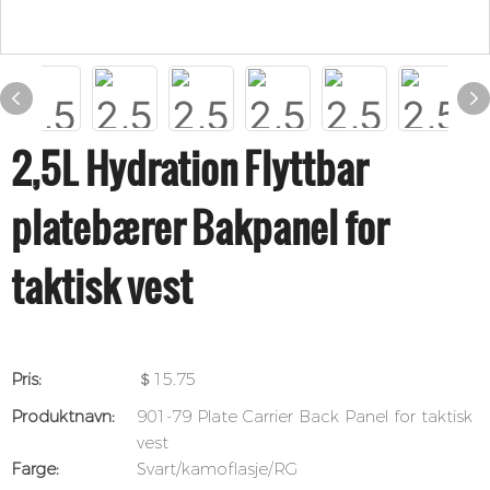
2,5L Hydration Flyttbar
platebærer Bakpanel for
taktisk vest
Pris:
＄15.75
Produktnavn:
901-79 Plate Carrier Back Panel for taktisk
vest
Farge:
Svart/kamoflasje/RG