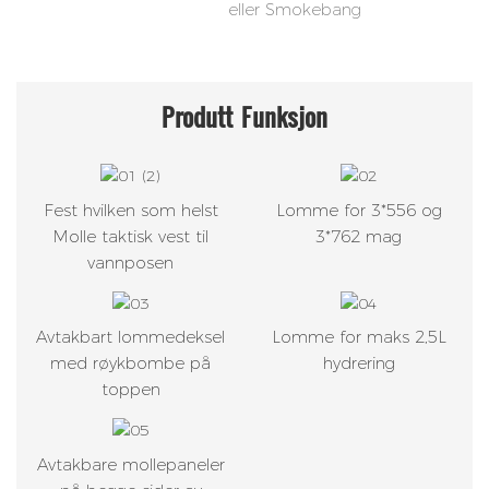
eller Smokebang
Produtt
Funksjon
Fest hvilken som helst
Lomme for 3*556 og
Molle taktisk vest til
3*762 mag
vannposen
Avtakbart lommedeksel
Lomme for maks 2,5L
med røykbombe på
hydrering
toppen
Avtakbare mollepaneler