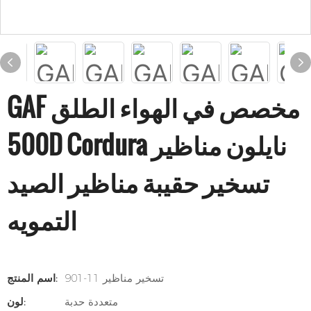
GAF مخصص في الهواء الطلق
500D Cordura نايلون مناظير
تسخير حقيبة مناظير الصيد
التمويه
901-11 تسخير مناظير
اسم المنتج:
متعددة حدبة
لون: