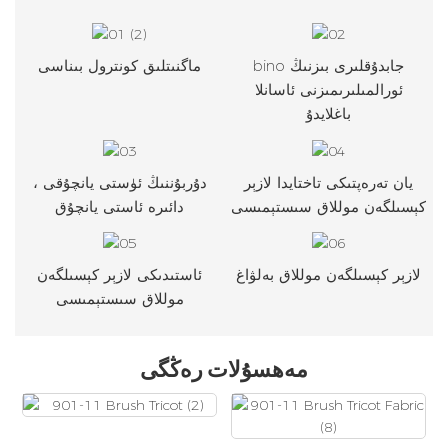
bino جابدۇقلىرى بىزنىڭ
ماگنىتلىق كونترول بىناسى
ئورالمىلىرىمىزنى ئاسانلا
باغلايدۇ
يان تەرەپتىكى تاختايدا لازېر
دۇربۇننىڭ ئۈستى يانچۇقى ،
كېسىلگەن موللاق سىستېمىسى
دائىرە ئاستى يانچۇق
لازېر كېسىلگەن موللاق بەلۋاغ
ئاستىدىكى لازېر كېسىلگەن
موللاق سىستېمىسى
مەھسۇلات رەڭگى