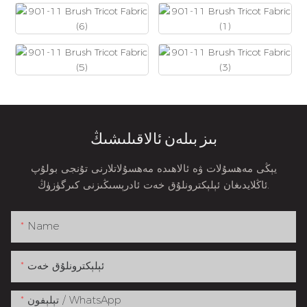
بىز بىلەن ئالاقىلىشىڭ
يېڭى مەھسۇلات ۋە ئالاھىدە مەھسۇلاتلارنى تۇنجى بولۇپ
ئاڭلايدىغان ئېلېكترونلۇق خەت ئادرېسىڭىزنى كىرگۈزۈڭ.
Name
ئېلېكترونلۇق خەت
تېلېفون / WhatsApp