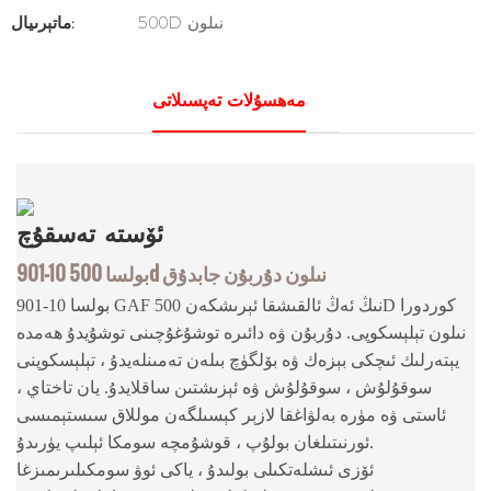
500D نىلون
ماتېرىيال:
مەھسۇلات تەپسىلاتى
ئۆستە
تەسقۇچ
901-10 بولسا 500d نىلون دۇربۇن جابدۇق
901-10 بولسا GAF نىڭ ئەڭ ئالقىشقا ئېرىشكەن 500D كوردورا
نىلون تېلېسكوپى. دۇربۇن ۋە دائىرە توشۇغۇچىنى توشۇيدۇ ھەمدە
يېتەرلىك ئىچكى بېزەك ۋە بۆلگۈچ بىلەن تەمىنلەيدۇ ، تېلېسكوپنى
سوقۇلۇش ، سوقۇلۇش ۋە ئېزىشتىن ساقلايدۇ. يان تاختاي ،
ئاستى ۋە مۈرە بەلۋاغقا لازېر كېسىلگەن موللاق سىستېمىسى
ئورنىتىلغان بولۇپ ، قوشۇمچە سومكا ئېلىپ يۈرىدۇ.
ئۆزى ئىشلەتكىلى بولىدۇ ، ياكى ئوۋ سومكىلىرىمىزغا