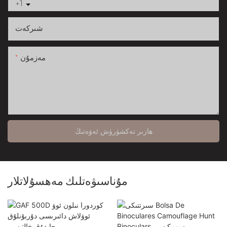
+1
شىركەت
مەزمۇن
ھازىر تەكشۈرۈش ئەۋەتىڭ
مۇناسىۋەتلىك مەھسۇلاتلار