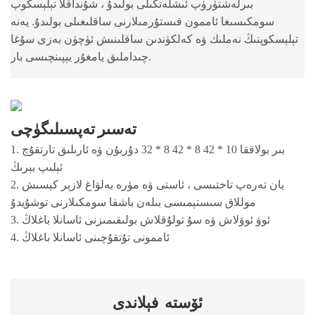
بىرلەشتۈرۈپ ئىشلەتكىلى بولىدۇ ، شۇنداقلا تېلېسكوپ
سومكىسىغا ئاممون قىستۇرمىلارنى ساقلىغىلى بولىدۇ. يەنە
تېلېسكوپنىڭ نەملىك ۋە كەلكۈندىن ساقلىنىش ئۈچۈن بەزى سۇغا
چىداملىق يامغۇر يېپىنچىسى بار.
تەسىر تەپسىلىگۈچى
1. بىر بولاققا 10 * 42 8 * 42 8 * 32 دۇربۇن ۋە ئارىلىق تارتقۇچ
ئېلىپ بېرىڭ
2. يان تەرەپ تاختىسى ، ئاستى ۋە مۈرە بەلۋاغ لازېر كېسىش
موللاق سىستېمىسى بىلەن باشقا سومكىلارنى توشۇيدۇ
3. ئوۋ ئوۋلاش ۋە سۇ تولۇقلاش بولىقىمىزنى ئاسانلا باغلاڭ
4. ئاممونى تۇتقۇچىنى ئاسانلا باغلاڭ
ئۆستە
فېلاندى