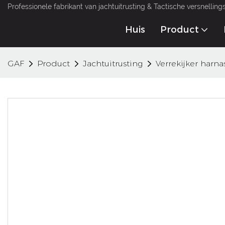
Professionele fabrikant van jachtuitrusting & Tactische versnellin
Huis
Product
GAF
Product
Jachtuitrusting
Verrekijker harna