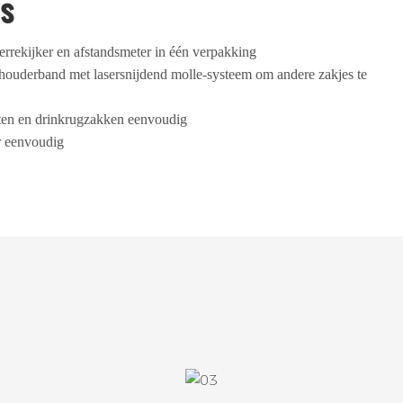
ls
rrekijker en afstandsmeter in één verpakking
chouderband met lasersnijdend molle-systeem om andere zakjes te
tten en drinkrugzakken eenvoudig
r eenvoudig