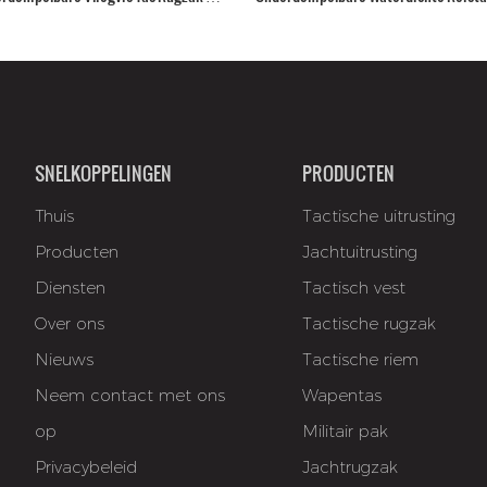
Luchtdichte Ritssluiting voor Jagen en
SNELKOPPELINGEN
PRODUCTEN
Thuis
Tactische uitrusting
Producten
Jachtuitrusting
Diensten
Tactisch vest
Over ons
Tactische rugzak
Nieuws
Tactische riem
Neem contact met ons
Wapentas
op
Militair pak
Privacybeleid
Jachtrugzak