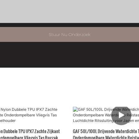
Stuur Nu Onderzoek
on Dubbele TPU IPX7 Zachte Zijkant
GAF 50L/100L Drijvende Waterdichte 
rdompelbare Vliegvis Tas Rugzak met
Onderdompelbare Waterdichte Reista