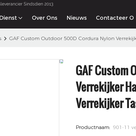
gsleverancier Sindsdien 2013
Dienst
Over Ons
Nieuws
Contacteer O
s
GAF Custom Outdoor 500D Cordura Nylon Verrekijke
GAF Custom O
Verrekijker H
Verrekijker Ta
Productnaam:
901-11 ve