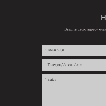
Н
Введіть свою адресу еле
Ім&#39;я
Телефон/WhatsApp
Зміст