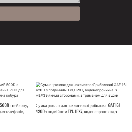
 500D з нейлону,
Сумка-рюкзак для нахлистової риболовлі GAF 16L
для телефонів,
420D з подвійним TPU IPX7, водонепроникна, з
м'якими сторонами, з тримачем для вудки