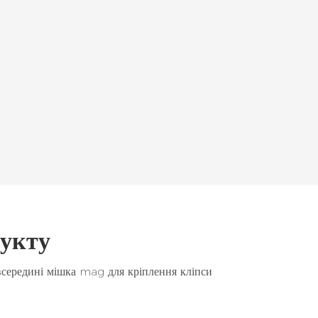
дукту
середині мішка mag для кріплення кліпси