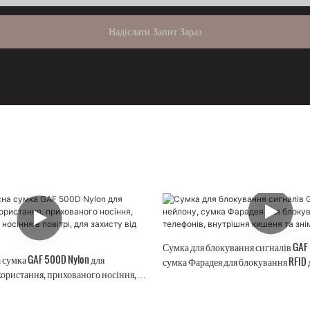
Надіслати Запит Зараз
Сумка для блокування сигналів GAF
 сумка GAF 500D Nylon для
сумка Фарадея для блокування RFID 
ористання, прихованого носіння,
внутрішня кишеня та знімна кобура
осіння в повітрі, для захисту від