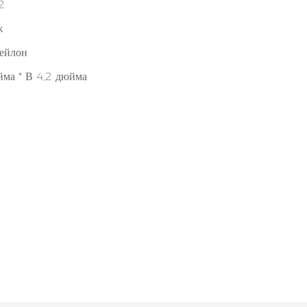
2
ж
ейлон
йма * В 4,2 дюйма