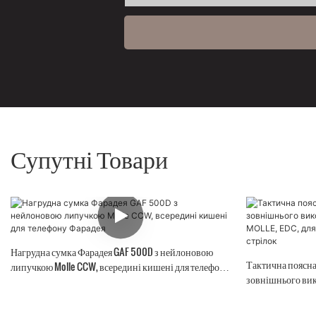
Супутні Товари
Нагрудна сумка Фарадея GAF 500D з нейлоновою
Тактична поясна
липучкою Molle CCW, всередині кишені для телефону
зовнішнього вик
Фарадея
MOLLE, EDC, для н
стрілок