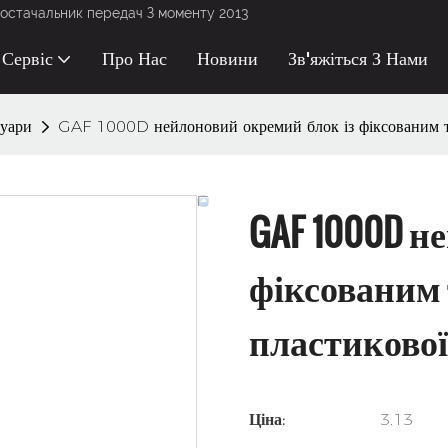
остачальник передач З моменту 2013
Сервіс
Про Нас
Новини
Зв'яжіться З Нами
суари
GAF 1000D нейлоновий окремий блок із фіксованим та
GAF 1000D н
фіксованим 
пластикової
Ціна:
3.13