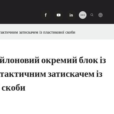
ктичним затискачем із пластикової скоби
ейлоновий окремий блок із
тактичним затискачем із
 скоби