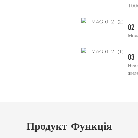
1000
02
Може
03
Нейл
жиле
Продукт
Функція