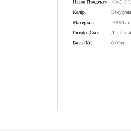
Назва Продукту:
MAG-01
Колір:
Камуфля
Матеріал:
1000D н
Розмір (см):
Д 3,2 дю
Вага (кг):
0.09кг