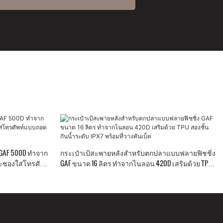
GAF 500D ทำจาก
กระเป๋าเป้สะพายหลังสำหรับตกปลาแบบฟลายฟิชชิ่ง
ะซองใส่โทรศัพท์
GAF ขนาด 16 ลิตร ทำจากไนลอน 420D เสริมด้วย TPU
สองชั้น กันน้ำระดับ IPX7 พร้อมที่วางคันเบ็ด