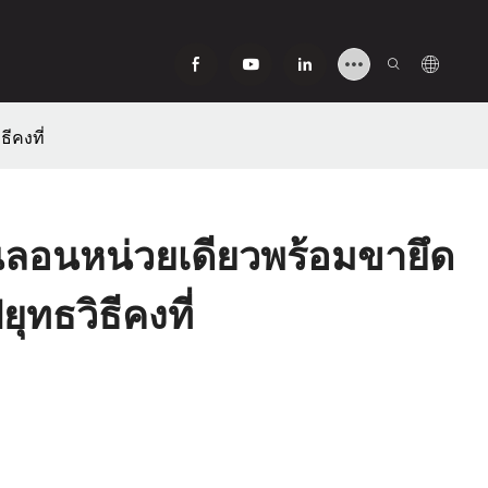
ีคงที่
นลอนหน่วยเดียวพร้อมขายึด
ุทธวิธีคงที่