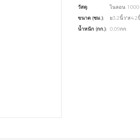
วัสดุ:
ไนลอน 100
ขนาด (ซม.):
ย3.2นิ้ว*ส4.2น
น้ำหนัก (กก.):
0.09กก.