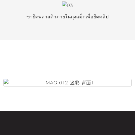
ขายึดพลาสติกภายในถุงแม็กเพื่อยึดคลิป