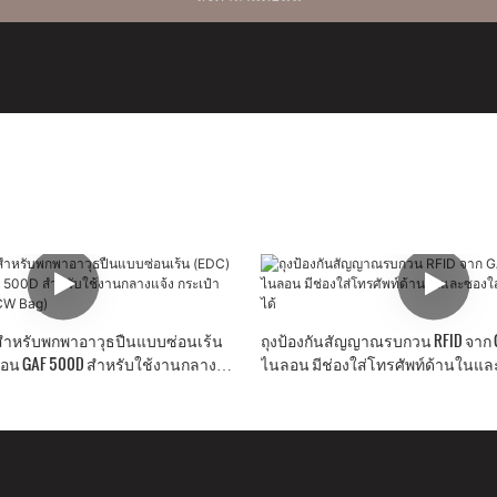
สำหรับพกพาอาวุธปืนแบบซ่อนเร้น
ถุงป้องกันสัญญาณรบกวน RFID จาก 
อน GAF 500D สำหรับใช้งานกลาง
ไนลอน มีช่องใส่โทรศัพท์ด้านในแล
อวยุทธวิธี (CCW Bag)
แบบถอดได้