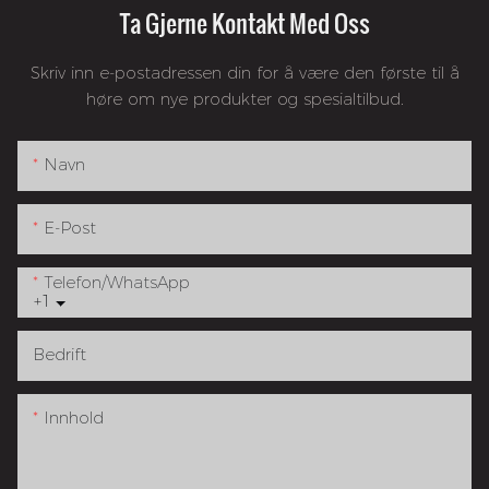
Ta Gjerne Kontakt Med Oss
Skriv inn e-postadressen din for å være den første til å
høre om nye produkter og spesialtilbud.
Navn
E-Post
Telefon/whatsApp
+1
Bedrift
Innhold