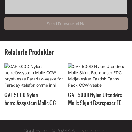
Send Forespørsel Nå
Relaterte Produkter
GAF 500D Nylon
GAF 500D Nylon Utendørs
borrelåssystem Molle CCW
Molle Skjult Bæreposer EDC
brystveske Faraday-veske
Midjevesker Taktisk Fanny
for Faraday-telefonlomme
Pack CCW-veske
inni
Opphavsrett © 2026 GAF |
Nettstedkart