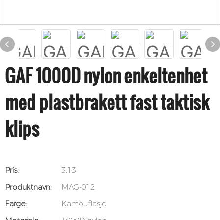
GAF 1000D nylon enkeltenhet
med plastbrakett fast taktisk
klips
Pris:
3.13
Produktnavn:
MAG-012
Farge:
Kamouflasje