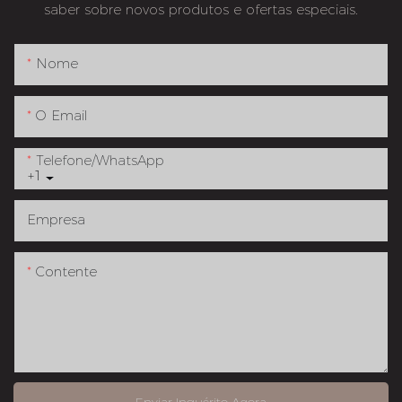
saber sobre novos produtos e ofertas especiais.
Nome
O Email
Telefone/whatsApp
+1
Empresa
Contente
Enviar Inquérito Agora