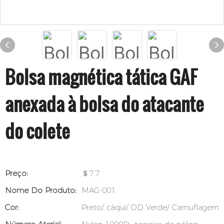
Bolsa magnética tática GAF
anexada à bolsa do atacante
do colete
Preço:
＄7.7
Nome Do Produto:
MAG-001
Cor:
Preto/ cáqui/ OD Verde/ Camuflagem